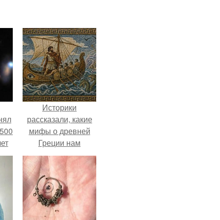
Историки
нял
рассказали, какие
 500
мифы о древней
лет
Греции нам
навязало кино.