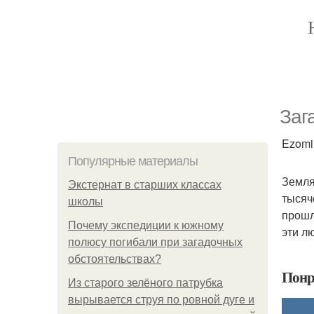
Заг
Ezomir
Популярные материалы
Земля
Экстернат в старших классах
тысяч
школы
прошл
Почему экспедиции к южному
эти л
полюсу погибали при загадочных
обстоятельствах?
Понр
Из старого зелёного патрубка
вырывается струя по ровной дуге и