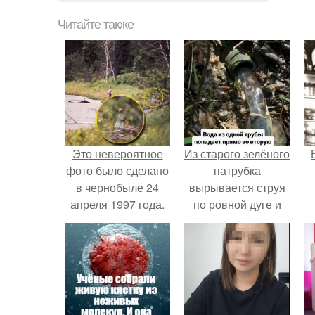
Читайте также
Это невероятное
Из старого зелёного
фото было сделано
патрубка
в чернобыле 24
вырывается струя
апреля 1997 года.
по ровной дуге и
точно попадает в
отверстие нижней
трубы.