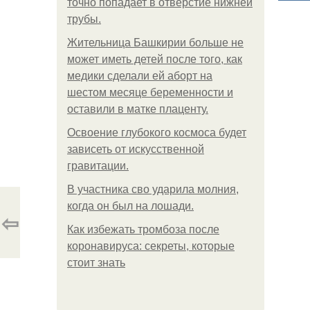
точно попадает в отверстие нижней
трубы.
Жительница Башкирии больше не
может иметь детей после того, как
медики сделали ей аборт на
шестом месяце беременности и
оставили в матке плаценту.
Освоение глубокого космоса будет
зависеть от искусственной
гравитации.
В участника сво ударила молния,
когда он был на лошади.
⇦
Как избежать тромбоза после
коронавируса: секреты, которые
стоит знать