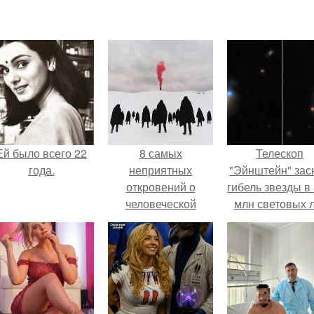
Ей было всего 22
8 самых
Телескоп
года.
неприятных
"Эйнштейн" зас
откровений о
гибель звезды в
человеческой
млн световых 
природе.
от земли.