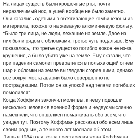
На лицах существ были крошечные рты, почти
неразличимый нос, а ушей вообще не было заметно.
Они казались одетыми в обтягивающие комбинезоны из
материала, похожего на жеваную алюминиевую фольгу.
"Было три лица, не люди, лежащие на земле. Двое из
них были рядом с обломками, третье чуть подальше. Ему
показалось, что третье существо погибло вовсе не из-за
крушения, а было убито уже на земле. Ему сказали, что
при падении самолет превратился в полыхающий огнем
шар и обломки на земле выглядели сгоревшими, однако
все вокруг места аварии было совершенно не
пострадавшим. Потом он за упокой над телами погибших
помолился".
Когда Хоффман закончил молитвы, к нему подошли
несколько человек в военной форме и недвусмысленно
намекнули, что он должен помалкивать обо всем, что
увидел тут. Поэтому Хоффман рассказал обо всем лишь
своим родным, а те много лет молчали об этом.
Лишь в 1984 году, когда престарелая жена Хоффмана