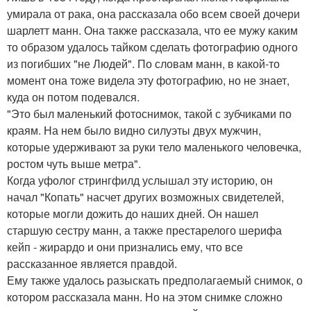
умирала от рака, она рассказала обо всем своей дочери
шарлетт манн. Она также рассказала, что ее мужу каким
то образом удалось тайком сделать фотографию одного
из погибших "не Людей". По словам манн, в какой-то
момент она тоже видела эту фотографию, но не знает,
куда он потом подевался.
"Это был маленький фотоснимок, такой с зубчиками по
краям. На нем было видно силуэты двух мужчин,
которые удерживают за руки тело маленького человечка,
ростом чуть выше метра".
Когда уфолог стрингфилд услышал эту историю, он
начал "Копать" насчет других возможных свидетелей,
которые могли дожить до наших дней. Он нашел
старшую сестру манн, а также престарелого шерифа
кейп - жирардо и они признались ему, что все
рассказанное является правдой.
Ему также удалось разыскать предполагаемый снимок, о
котором рассказала манн. Но на этом снимке сложно