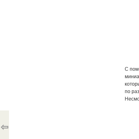
С пом
миниа
котор
по ра
Несмо
⇦