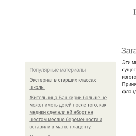
Заг
Эти м
сущес
Популярные материалы
изгот
Экстернат в старших классах
Приня
школы
фланд
Жительница Башкирии больше не
может иметь детей после того, как
медики сделали ей аборт на
шестом месяце беременности и
оставили в матке плаценту.