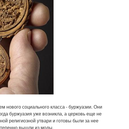
м нового социального класса - буржуазии. Они
гда буржуазия уже возникла, а церковь еще не
ной религиозной утвари и готовы были за нее
степенно вышли из моды.