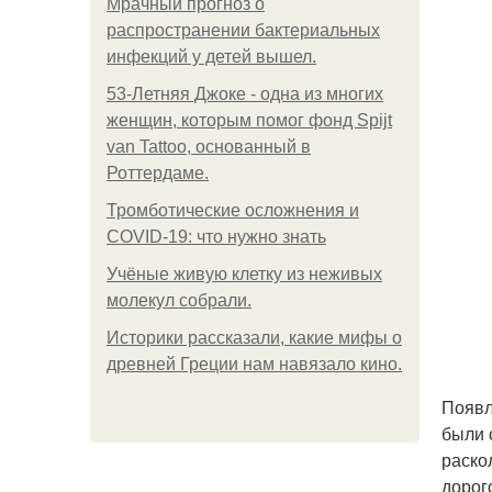
Мрачный прогноз о
распространении бактериальных
инфекций у детей вышел.
53-Летняя Джоке - одна из многих
женщин, которым помог фонд Spijt
van Tattoo, основанный в
Роттердаме.
Тромботические осложнения и
COVID-19: что нужно знать
Учёные живую клетку из неживых
молекул собрали.
Историки рассказали, какие мифы о
древней Греции нам навязало кино.
Появл
были 
раско
дорог