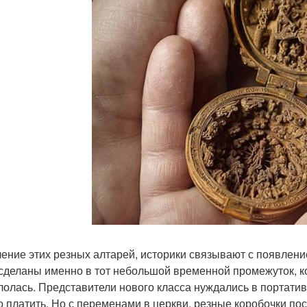
ение этих резных алтарей, историки связывают с появление
сделаны именно в тот небольшой временной промежуток, ко
лолась. Представители нового класса нуждались в портатив
о платить. Но с переменами в церкви, резные коробочки по