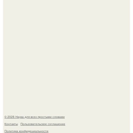
В участника сво ударила молния, когда он был на
лошади.
В Пскове археологи 800-летнее височное кольцо с
Балкан нашли.
© 2026 Наука для всех простыми словами
Контакты
Пользовательское соглашение
Политика конфидециальности