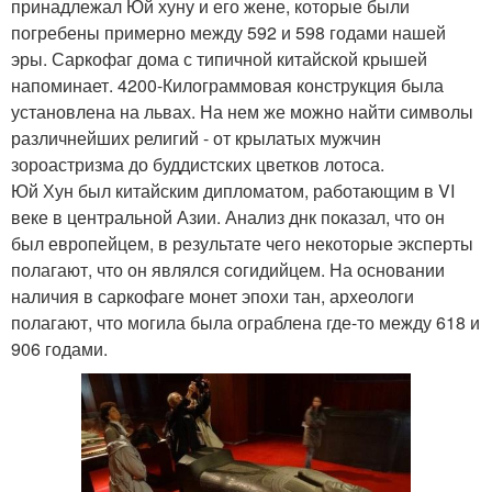
принадлежал Юй хуну и его жене, которые были
погребены примерно между 592 и 598 годами нашей
эры. Саркофаг дома с типичной китайской крышей
напоминает. 4200-Килограммовая конструкция была
установлена на львах. На нем же можно найти символы
различнейших религий - от крылатых мужчин
зороастризма до буддистских цветков лотоса.
Юй Хун был китайским дипломатом, работающим в VI
веке в центральной Азии. Анализ днк показал, что он
был европейцем, в результате чего некоторые эксперты
полагают, что он являлся согидийцем. На основании
наличия в саркофаге монет эпохи тан, археологи
полагают, что могила была ограблена где-то между 618 и
906 годами.