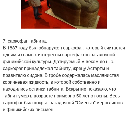
7. саркофаг табнита.
В 1887 году был обнаружен саркофаг, который считается
одним из самых интересных артефактов загадочной
финикийской культуры. Датируемый V веком до н. э.
саркофаг принадлежал табниту, жрецу Астарты и
правителю сидона. В гробе содержалась маслянистая
коричневая жидкость, в которой собственно и
находились останки табнита. Вскрытие показало, что
табнит умер в возрасте примерно 50 лет от оспы. Весь
саркофаг был покрыт загадочной "Смесью" иероглифов
и финикийских письмен.