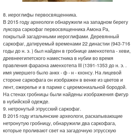
8. иероглифы первосвященника.
В 2015 году археологи обнаружили на западном берегу
луксора саркофаг первосвященника Амона Ра,
покрытый загадочными иероглифами. Деревянный
саркофаг, датируемый временами 22 династии (943-716
годы до н. э. ) был найден в гробнице аменхотепа - хеви,
древнеегипетского наместника в нубии во время
правления фараона аменхотепа III (1391-1353 до н. э. .
имя умершего было анкх - ф - н - кхонсу. На лицевой
стороне саркофага он изображен в венке из цветов и
лент, ожерелье и в парике с церемониальной бородой.
На стенах гробницы были найдены изображения фигур
в нубийской одежде.
9. нетронутый этрусский саркофаг.
В 2015 году итальянские археологи, раскапывающие
нетронутую гробницу, обнаружили два саркофага,
которые проливают свет на загадочную этрусскую