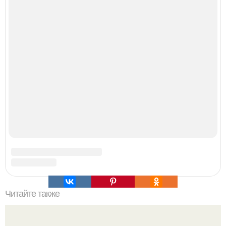
Ученые выявили ген роста неандертальцев,
"Превращающий" человека в качка.
Думаете, лето автоматически решит проблему дефицита
витамина D?