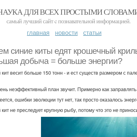
НАУКА ДЛЯ ВСЕХ ПРОСТЫМИ СЛОВАМ
самый лучший сайт c познавательной информацией.
главная
новости
статьи
ем синие киты едят крошечный криль
ьшая добыча = больше энергии?
 кит весит больше 150 тонн - и ест существ размером с палец
чень неэффективный план звучит. Примерно как заправлять
еется, ошибки эволюции тут нет, так просто оказалось энер
 кит не преследует крупную рыбу, потому что это не принос