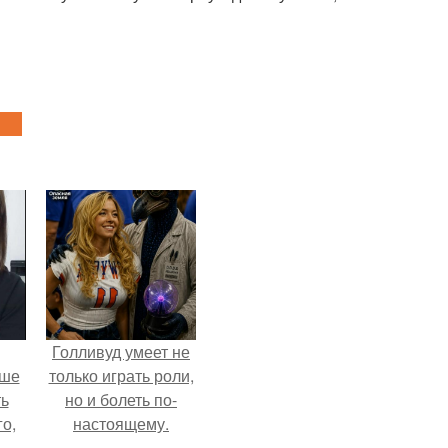
Голливуд умеет не
ьше
только играть роли,
ть
но и болеть по-
го,
настоящему.
али