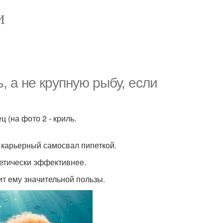
И
, а не крупную рыбу, если
 (на фото 2 - криль.
 карьерный самосвал пипеткой.
гетически эффективнее.
ит ему значительной пользы.