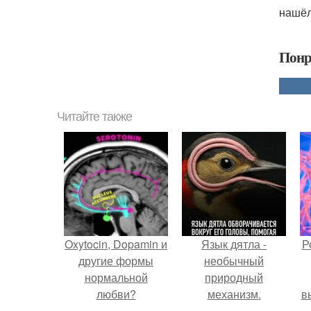
нашёл
Понр
Читайте также
Oxytocin, Dopamin и
Язык дятла -
Р
другие формы
необычный
нормальной
природный
любви?
механизм.
в
с