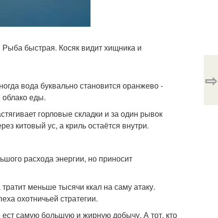
 Рыба быстрая. Косяк видит хищника и
⇨
Иногда вода буквально становится оранжево -
 облако еды.
астягивает горловые складки и за один рывок
ез китовый ус, а криль остаётся внутри.
ьшого расхода энергии, но приносит
 тратит меньше тысячи ккал на саму атаку.
еха охотничьей стратегии.
о ест самую большую и жирную добычу. А тот, кто