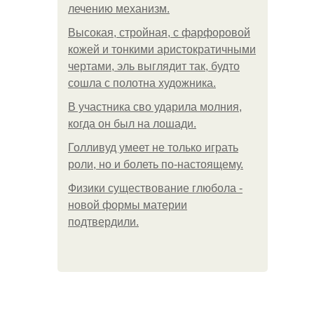
лечению механизм.
Высокая, стройная, с фарфоровой
кожей и тонкими аристократичными
чертами, эль выглядит так, будто
сошла с полотна художника.
В участника сво ударила молния,
когда он был на лошади.
Голливуд умеет не только играть
роли, но и болеть по-настоящему.
Физики существование глюбола -
новой формы материи
подтвердили.