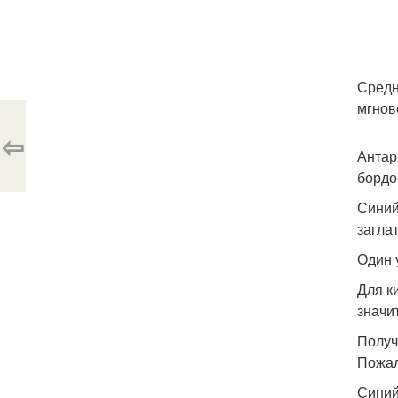
Средн
мгнов
⇦
Антар
бордо
Синий
загла
Один 
Для к
значи
Получ
Пожал
Синий