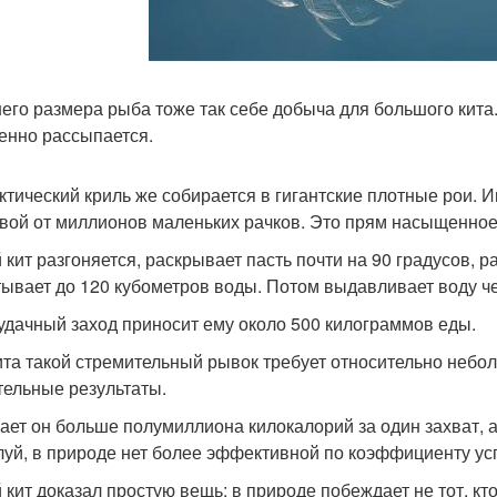
его размера рыба тоже так себе добыча для большого кита.
енно рассыпается.
ктический криль же собирается в гигантские плотные рои. 
вой от миллионов маленьких рачков. Это прям насыщенное
 кит разгоняется, раскрывает пасть почти на 90 градусов, р
тывает до 120 кубометров воды. Потом выдавливает воду чер
удачный заход приносит ему около 500 килограммов еды.
ита такой стремительный рывок требует относительно небол
тельные результаты.
ает он больше полумиллиона килокалорий за один захват, а
уй, в природе нет более эффективной по коэффициенту усп
 кит доказал простую вещь: в природе побеждает не тот, кт