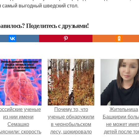
 самый выгодный шведский стол.
авилось? Поделитесь с друзьями!
оссийские ученые
Почему то, что
Жительница
из нии имени
ученые обнаружили
Башкирии бол
Семашко
в чернобыльском
не может име
ыяснили: скорость
лесу, шокировало
детей после то
тарения напрямую
весь мир?
как медики сдел