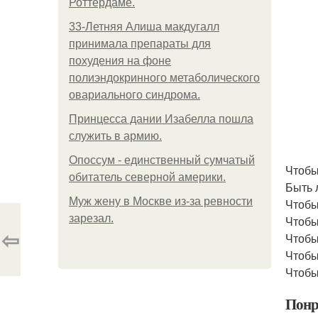
Роттердаме.
33-Летняя Алиша макдугалл
принимала препараты для
похудения на фоне
полиэндокринного метаболического
овариального синдрома.
Принцесса дании Изабелла пошла
служить в армию.
Опоссум - единственный сумчатый
Чтобы
обитатель северной америки.
Быть 
Mуж жену в Москве из-за ревности
Чтобы
зарезал.
Чтобы
⇦
Чтобы
Чтобы
Чтобы
Понр