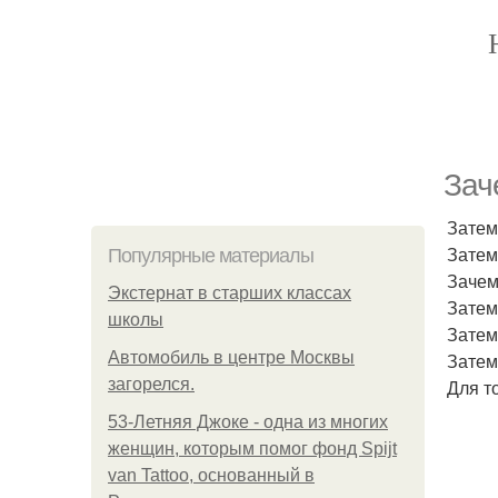
Зач
Затем
Затем
Популярные материалы
Зачем
Экстернат в старших классах
Затем
школы
Затем
Автомобиль в центре Москвы
Затем
загорелся.
Для т
53-Летняя Джоке - одна из многих
женщин, которым помог фонд Spijt
van Tattoo, основанный в