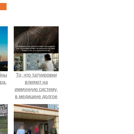
йны
То, что татуировки
ра.
влияют на
иммунную систему,
в медицине долгое
время
рассматривалось
лишь как гипотеза.