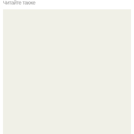
Читайте также
Популярный в 2000-е годы российский певец оскар
сошел с ума и стал бездомным в Нью-йорке.
Вихревые микро - ГЭС на реке с малым перепадом
высоты: вода закручивается в бетонной камере и