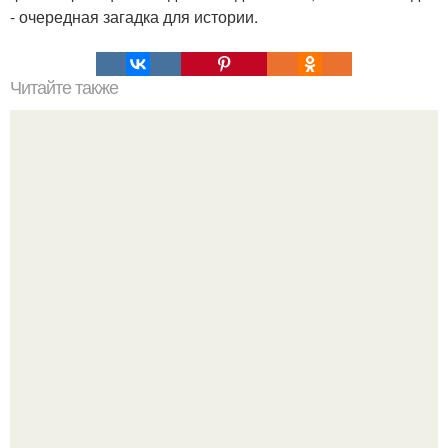
- очередная загадка для истории.
Читайте также
Мифические птицы. В мифологии разных стран большое
место занимают образы птиц.