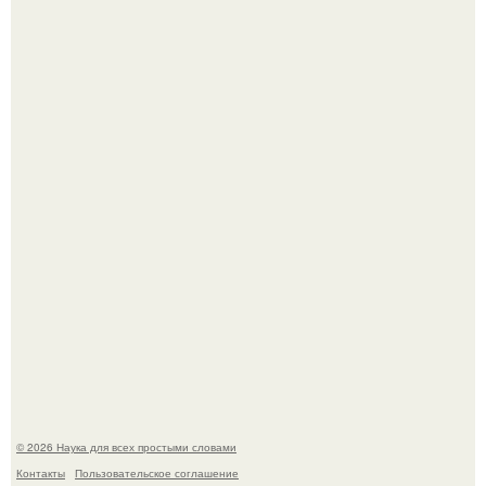
Высокая, стройная, с фарфоровой кожей и тонкими
аристократичными чертами, эль выглядит так, будто
сошла с полотна художника.
Голливуд умеет не только играть роли, но и болеть по-
настоящему.
© 2026 Наука для всех простыми словами
Контакты
Пользовательское соглашение