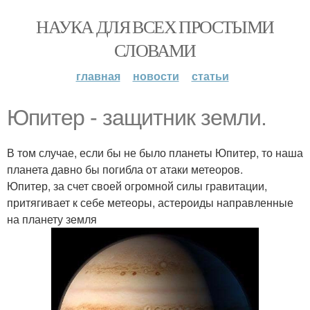
НАУКА ДЛЯ ВСЕХ ПРОСТЫМИ
СЛОВАМИ
главная
новости
статьи
Юпитер - защитник земли.
В том случае, если бы не было планеты Юпитер, то наша
планета давно бы погибла от атаки метеоров.
Юпитер, за счет своей огромной силы гравитации,
притягивает к себе метеоры, астероиды направленные
на планету земля