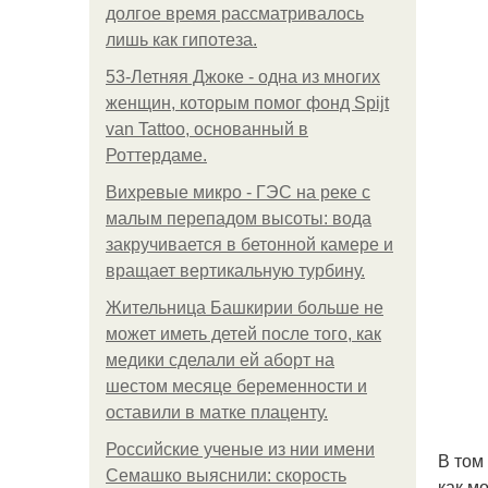
долгое время рассматривалось
лишь как гипотеза.
53-Летняя Джоке - одна из многих
женщин, которым помог фонд Spijt
van Tattoo, основанный в
Роттердаме.
Вихревые микро - ГЭС на реке с
малым перепадом высоты: вода
закручивается в бетонной камере и
вращает вертикальную турбину.
Жительница Башкирии больше не
может иметь детей после того, как
медики сделали ей аборт на
шестом месяце беременности и
оставили в матке плаценту.
Российские ученые из нии имени
В том
Семашко выяснили: скорость
как м