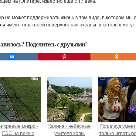
щем на Юпитере, известно еще с 17 века.
р не может поддерживать жизнь в том виде, в котором мы е
ты имеют под своей поверхностью океаны, в которых могут 
авилось? Поделитесь с друзьями!
Вихревые микро -
Качина - небесные
Голливуд умеет
ГЭС на реке с
учителя хопи.
только играть р