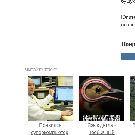
бушую
Юпите
плане
Понр
Читайте также
Появился
Язык дятла -
суперкомпьютер,
необычный