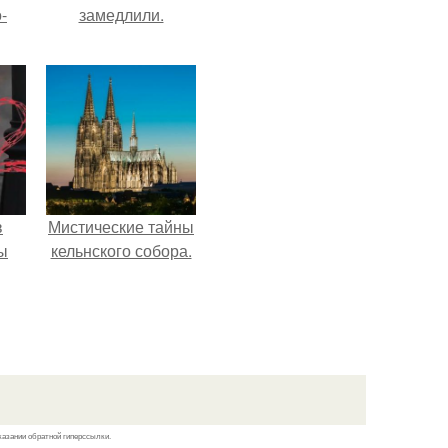
-
замедлили.
в
Мистические тайны
ы
кельнского собора.
казании обратной гиперссылки.