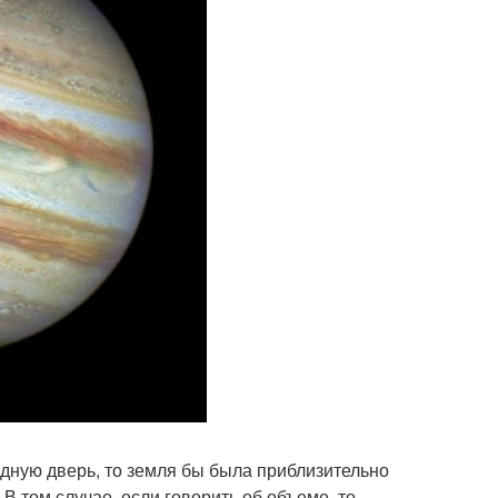
одную дверь, то земля бы была приблизительно
 В том случае, если говорить об объеме, то