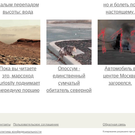
алым перепадом
но и болеть по
высоты: вода
настоящему.
закручивается в
етонной камере и
вращает
вертикальную
турбину.
Пока вы читаете
Опоссум -
Автомобиль 
это, марсоход
единственный
центре Москв
uriosity поднимает
сумчатый
загорелся.
чередную порцию
обитатель северной
красной пыли. 6.
америки.
онтакты
Пользовательское соглашение
Обратная связь
олитика конфидециальности
Копирование разрешено при у