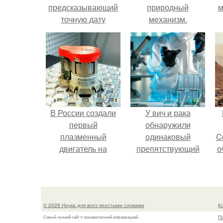
предсказывающий
природный
м
точную дату
механизм.
смерти.
б
В России создали
У вич и рака
первый
обнаружили
плазменный
одинаковый
C
двигатель на
препятствующий
о
криптоне.
лечению механизм.
© 2026 Наука для всех простыми словами
К
П
Самый лучший сайт c познавательной информацией.