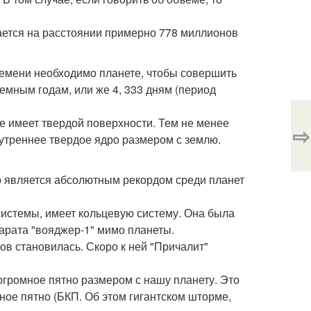
ается на расстоянии примерно 778 миллионов
ремени необходимо планете, чтобы совершить
земным годам, или же 4, 333 дням (период
не имеет твердой поверхности. Тем не менее
⇨
утреннее твердое ядро размером с землю.
о является абсолютным рекордом среди планет
системы, имеет кольцевую систему. Она была
арата "вояджер-1" мимо планеты.
ов становилась. Скоро к ней "Причалит"
 огромное пятно размером с нашу планету. Это
ое пятно (БКП. Об этом гигантском шторме,