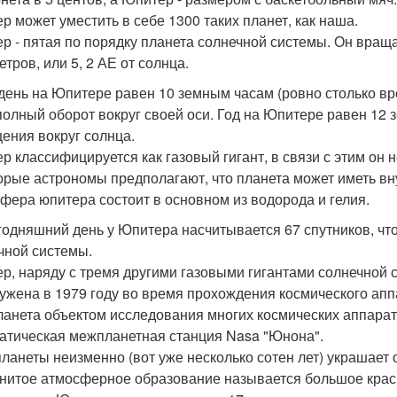
р может уместить в себе 1300 таких планет, как наша.
р - пятая по порядку планета солнечной системы. Он вращ
тров, или 5, 2 АЕ от солнца.
день на Юпитере равен 10 земным часам (ровно столько в
полный оборот вокруг своей оси. Год на Юпитере равен 12 
ения вокруг солнца.
р классифицируется как газовый гигант, в связи с этим он 
орые астрономы предполагают, что планета может иметь вн
фера юпитера состоит в основном из водорода и гелия.
годняшний день у Юпитера насчитывается 67 спутников, чт
чной системы.
р, наряду с тремя другими газовыми гигантами солнечной 
ужена в 1979 году во время прохождения космического апп
ланета объектом исследования многих космических аппарат
атическая межпланетная станция Nasa "Юнона".
планеты неизменно (вот уже несколько сотен лет) украшает
нитое атмосферное образование называется большое красн