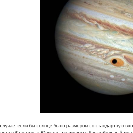
 случае, если бы солнце было размером со стандартную вх
онета в 5 центов, а Юпитер - размером с баскетбольный мяч.