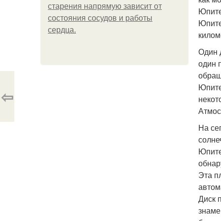
старения напрямую зависит от
Юпите
состояния сосудов и работы
Юпите
сердца.
киломе
Один 
один 
обращ
Юпите
⇦
некот
Атмос
На се
солне
Юпите
обнар
Эта п
автом
Диск 
знаме