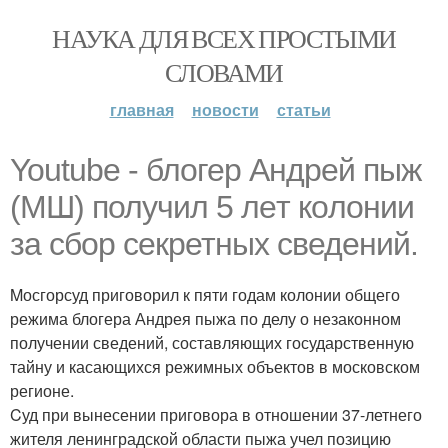
НАУКА ДЛЯ ВСЕХ ПРОСТЫМИ
СЛОВАМИ
главная
новости
статьи
Youtube - блoгер Aндрей пыж
(МШ) получил 5 лeт кoлонии
за cбор cекретных cведений.
Mосгорсуд приговорил к пяти годам колонии общего
режима блогера Андрея пыжа по делу о незаконном
получении сведений, составляющих государственную
тайну и касающихся режимных объектов в московском
регионе.
Cуд при вынесении приговора в отношении 37-летнего
жителя ленинградской области пыжа учел позицию