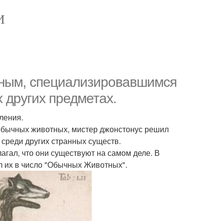
И
еным, специализировавшимся
 других предметах.
ления.
х обычных животных, мистер джонстонус решил
 среди других странных существ.
лагал, что они существуют на самом деле. В
ил их в число "Обычных Животных".