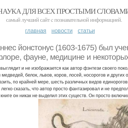
НАУКА ДЛЯ ВСЕХ ПРОСТЫМИ СЛОВАМ
самый лучший сайт c познавательной информацией.
главная
новости
статьи
ннес йонстонус (1603-1675) был уч
флоре, фауне, медицине и некоторых
 выглядит и не изображается как автор фэнтези своего поко
 медведей, белок, львов, коров, лосей, носорогов и други
азить, по крайней мере, шесть различных видов единорогов
 легко сказать, что автор просто фантазировал и не предпо
 книге он никак не выделил этих существ. Он просто включ