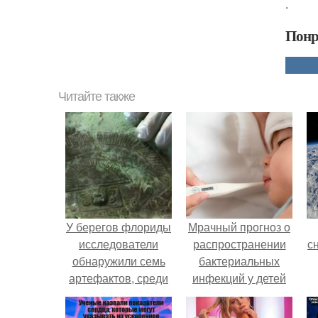
.
Понр
Читайте также
У берегов флориды
Мрачный прогноз о
исследователи
распространении
с
обнаружили семь
бактериальных
артефактов, среди
инфекций у детей
которых
вышел.
о
выделялась маска с