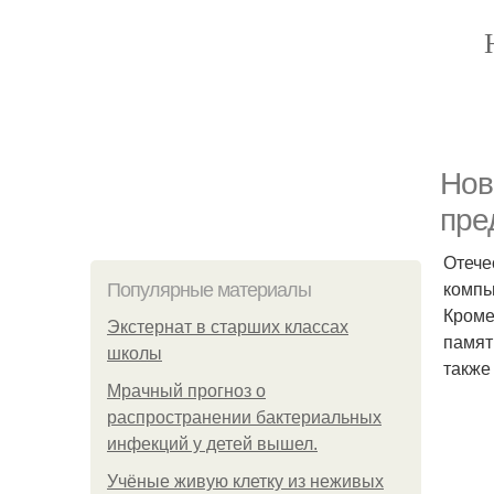
Нов
пре
Отече
компь
Популярные материалы
Кроме
Экстернат в старших классах
памяти
школы
также
Мрачный прогноз о
распространении бактериальных
инфекций у детей вышел.
Учёные живую клетку из неживых