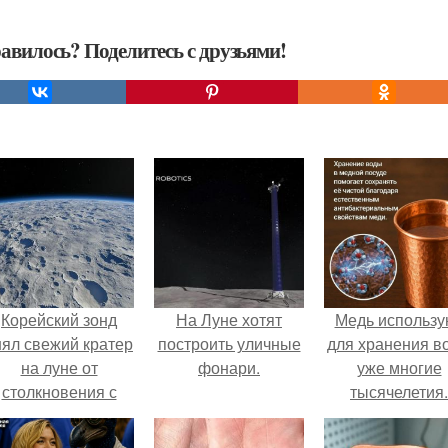
авилось? Поделитесь с друзьями!
Корейский зонд
На Луне хотят
Медь использу
нял свежий кратер
построить уличные
для хранения в
на луне от
фонари.
уже многие
столкновения с
тысячелетия.
бломком Falcon 9.