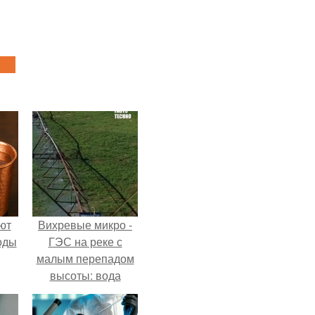
ют
Вихревые микро -
оды
ГЭС на реке с
малым перепадом
высоты: вода
закручивается в
бетонной камере и