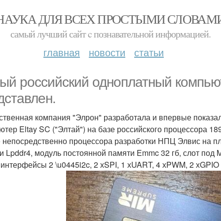
НАУКА ДЛЯ ВСЕХ ПРОСТЫМИ СЛОВАМ
самый лучший сайт c познавательной информацией.
главная
новости
статьи
ый российский одноплатный компью
дставлен.
ственная компания "Элрон" разработала и впервые показал
ютер Eltay SC ("Элтай") на базе российского процессора 18
 непосредственно процессора разработки НПЦ Элвис на пл
 Lpddr4, модуль постоянной памяти Emmc 32 гб, слот под Micr
 интерфейсы 2 \u0445i2c, 2 хSPI, 1 хUART, 4 хPWM, 2 хGPIO