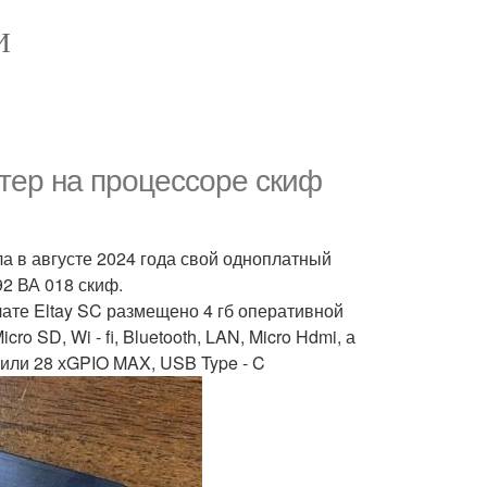
И
тер на процессоре скиф
а в августе 2024 года свой одноплатный
92 ВА 018 скиф.
ате Eltay SC размещено 4 гб оперативной
o SD, Wi - fi, Bluetooth, LAN, Micro Hdmi, а
 или 28 хGPIO MAX, USB Type - C