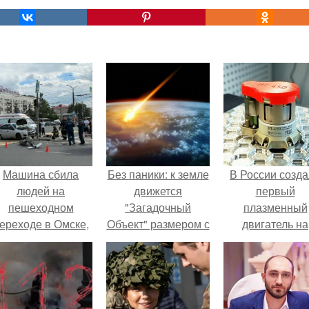
Машина сбила
Без паники: к земле
В России созд
людей на
движется
первый
пешеходном
"Загадочный
плазменный
ереходе в Омске,
Объект" размером с
двигатель на
пострадали 8
автомобиль.
криптоне.
человек.