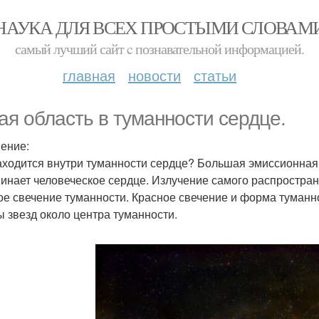
НАУКА ДЛЯ ВСЕХ ПРОСТЫМИ СЛОВАМ
самый лучший сайт c познавательной информацией.
главная
новости
статьи
ая область в туманности сердце.
ение:
аходится внутри туманности сердце? Большая эмиссионная
инает человеческое сердце. Излучение самого распростране
ое свечение туманности. Красное свечение и форма туман
ы звезд около центра туманности.