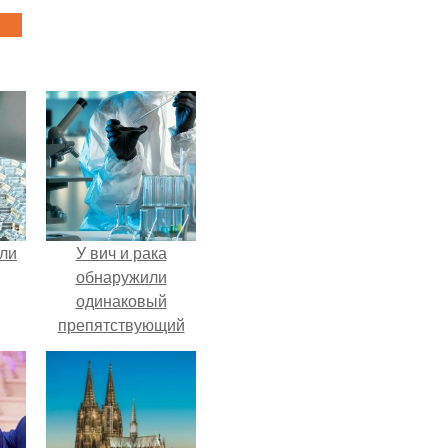
али
У вич и рака
обнаружили
одинаковый
препятствующий
лечению механизм.