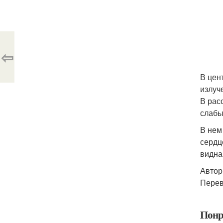
⇦
В цен
излуч
В рас
слабы
В нем
сердц
видна
Автор
Перево
Понр