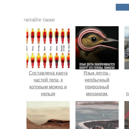
Читайте также
Составлена карта
Язык дятла -
частей тела, к
необычный
которым можно и
природный
нельзя
механизм.
п
притрагиваться у
разных людей.