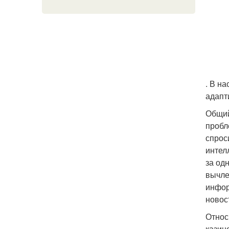
. В н
адапт
Общий
пробл
спрос
интел
за од
вычле
инфор
новос
Относ
казин