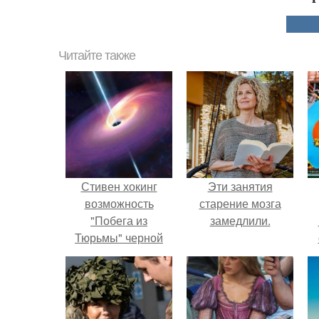
Читайте также
Стивен хокинг
Эти занятия
возможность
старение мозга
"Побега из
замедлили.
Тюрьмы" черной
дыры допускает.