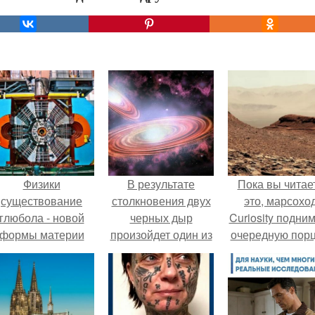
Физики
В результате
Пока вы читае
существование
столкновения двух
это, марсохо
глюбола - новой
черных дыр
Curiosity подни
формы материи
произойдет один из
очередную пор
подтвердили.
мощнейших
красной пыли. 
взрывов во
вселенной.