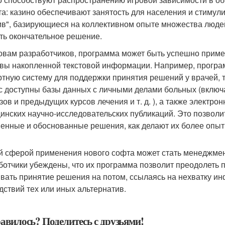
та: казино обеспечивают занятость для населения и стимули
ив", базирующиеся на коллективном опыте множества людей
ть окончательное решение.
овам разработчиков, программа может быть успешно примен
вы накопленной текстовой информации. Например, програм
ртную систему для поддержки принятия решений у врачей, т
с доступны базы данных с личными делами больных (включ
зов и предыдущих курсов лечения и т. д. ), а также элект
инских научно-исследовательских публикаций. Это позвол
енные и обоснованные решения, как делают их более опыт
й сферой применения нового софта может стать менеджмен
ботчики убеждены, что их программа позволит преодолеть 
ивать принятие решения на потом, ссылаясь на нехватку и
дствий тех или иных альтернатив.
авилось? Поделитесь с друзьями!