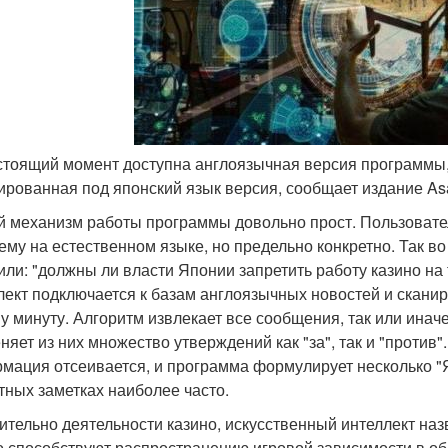
астоящий момент доступна англоязычная версия программы
ированная под японский язык версия, сообщает издание As
 механизм работы программы довольно прост. Пользовате
ему на естественном языке, но предельно конкретно. Так 
или: "должны ли власти Японии запретить работу казино на
лект подключается к базам англоязычных новостей и скани
ну минуту. Алгоритм извлекает все сообщения, так или инач
няет из них множество утверждений как "за", так и "проти
мация отсеивается, и программа формулирует несколько "
тных заметках наиболее часто.
ительно деятельности казино, искусственный интеллект назв
о способствуют распространению игровой зависимости в об