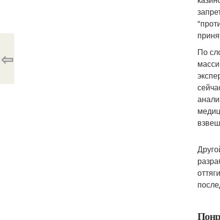
запре
"прот
приня
По сл
⇦
масси
экспе
сейча
анали
медиц
взвеш
Друго
разра
оттяг
после
Понр