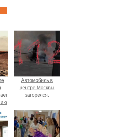
те
Автомобиль в
д
центре Москвы
мает
загорелся.
цию
6.