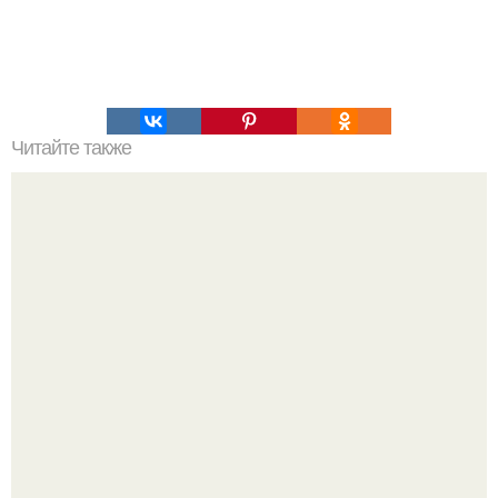
Читайте также
Большинство людей неохотно говорят о сильных
сторонах своего характера, а многие даже не знают,
каковы они.