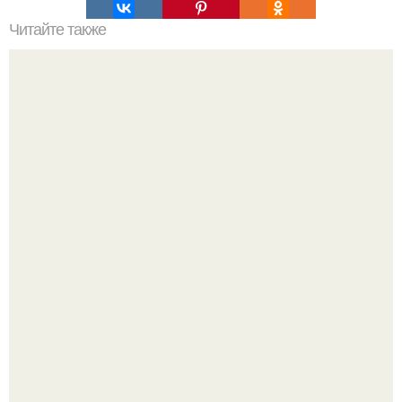
Читайте также
Академический рисунок ног и рук.
В России создали первый плазменный двигатель на
криптоне.