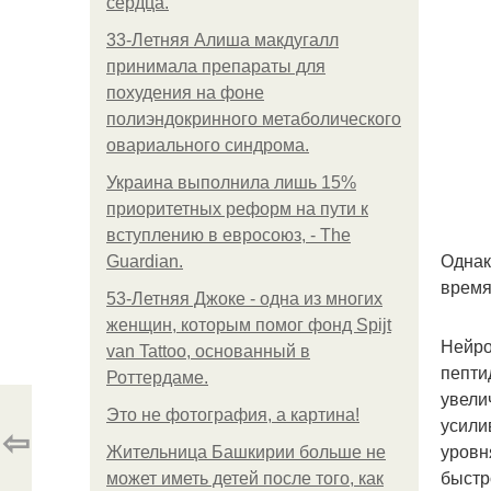
сердца.
33-Летняя Алиша макдугалл
принимала препараты для
похудения на фоне
полиэндокринного метаболического
овариального синдрома.
Украина выполнила лишь 15%
приоритетных реформ на пути к
вступлению в евросоюз, - The
Однак
Guardian.
время
53-Летняя Джоке - одна из многих
женщин, которым помог фонд Spijt
Нейро
van Tattoo, основанный в
пепти
Роттердаме.
увели
Это не фотография, а картина!
усили
⇦
уровн
Жительница Башкирии больше не
быстр
может иметь детей после того, как