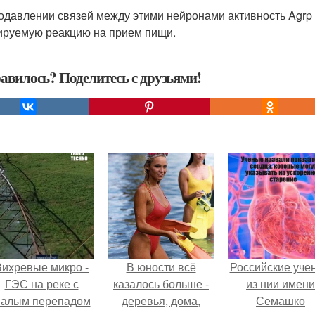
одавлении связей между этими нейронами активность Agrp
ируемую реакцию на прием пищи.
авилось? Поделитесь с друзьями!
Вихревые микро -
В юности всё
Российские уче
ГЭС на реке с
казалось больше -
из нии имени
алым перепадом
деревья, дома,
Семашко