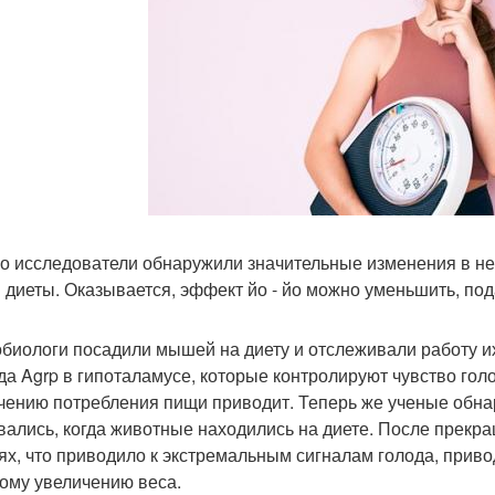
о исследователи обнаружили значительные изменения в нер
 диеты. Оказывается, эффект йо - йо можно уменьшить, по
биологи посадили мышей на диету и отслеживали работу их
да Agrp в гипоталамусе, которые контролируют чувство гол
чению потребления пищи приводит. Теперь же ученые обнар
вались, когда животные находились на диете. После прекр
ях, что приводило к экстремальным сигналам голода, при
ому увеличению веса.