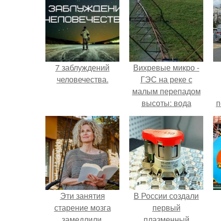
7 заблуждений
Вихревые микро -
человечества.
ГЭС на реке с
малым перепадом
высоты: вода
п
закручивается в
бетонной камере и
вращает
вертикальную
турбину.
Эти занятия
В России создали
старение мозга
первый
замедлили.
плазменный