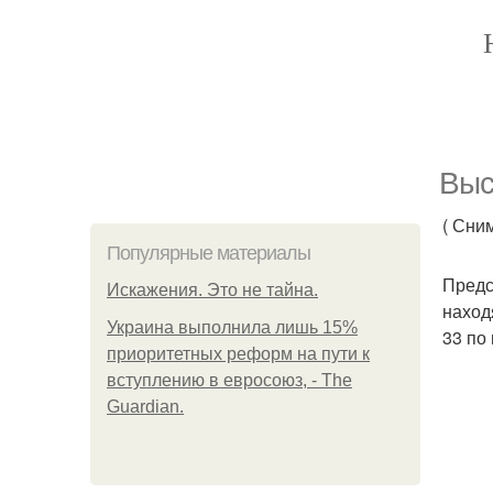
Выс
( Сни
Популярные материалы
Предс
Искажения. Это не тайна.
наход
Украина выполнила лишь 15%
33 по
приоритетных реформ на пути к
вступлению в евросоюз, - The
Guardian.