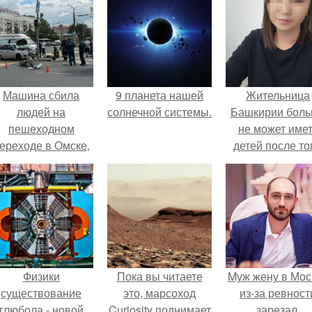
Машина сбила
9 планета нашей
Жительница
людей на
солнечной системы.
Башкирии бол
пешеходном
не может име
ереходе в Омске,
детей после то
пострадали 8
как медики сдел
человек.
ей аборт на ше
месяце
беременности
оставили в мат
плаценту.
Физики
Пока вы читаете
Mуж жену в Мос
существование
это, марсоход
из-за ревност
глюбола - новой
Curiosity поднимает
зарезал.