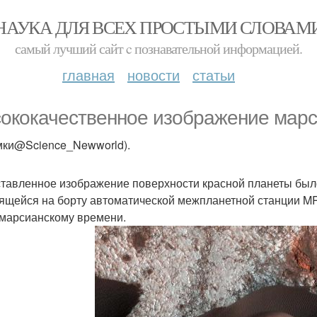
НАУКА ДЛЯ ВСЕХ ПРОСТЫМИ СЛОВАМ
самый лучший сайт c познавательной информацией.
главная
новости
статьи
ококачественное изображение марс
мки@Science_Newworld).
тавленное изображение поверхности красной планеты было
ящейся на борту автоматической межпланетной станции MRO
 марсианскому времени.