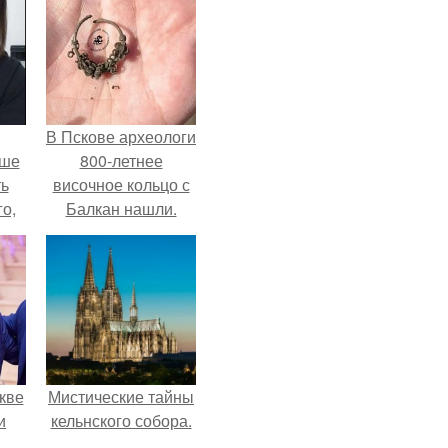
В Пскове археологи
ьше
800-летнее
ть
височное кольцо с
го,
Балкан нашли.
али
стом
 и
ке
кве
Мистические тайны
и
кельнского собора.