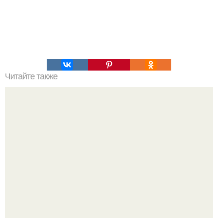
Читайте также
Олимпийская чемпионка Станислава валасевич
одновременно и женщиной и мужчиной была.