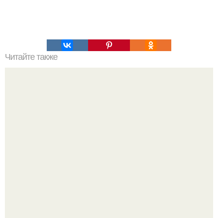
Читайте также
Что делать если кружится голова после алкоголя.
Кружится голова с похмелья