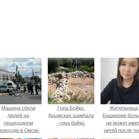
Машина сбила
Гора Бойко.
Жительница
людей на
Крымская шамбала
Башкирии бол
пешеходном
- гора бойко.
не может име
ереходе в Омске,
детей после то
пострадали 8
как медики сдел