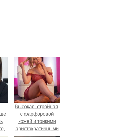
Высокая, стройная,
ьше
с фарфоровой
ть
кожей и тонкими
го,
аристократичными
али
чертами, эль