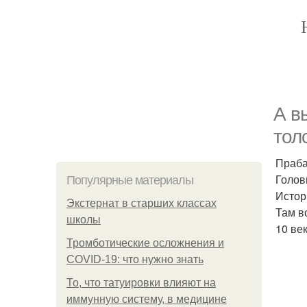
А в
тол
Праба
Голов
Популярные материалы
Истор
Экстернат в старших классах
Там в
школы
10 ве
Тромботические осложнения и
COVID-19: что нужно знать
То, что татуировки влияют на
иммунную систему, в медицине