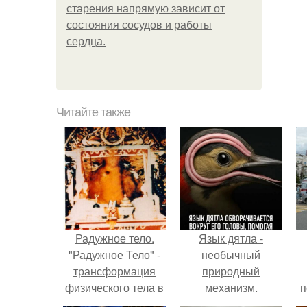
старения напрямую зависит от
состояния сосудов и работы
сердца.
Читайте также
Радужное тело.
Язык дятла -
"Радужное Тело" -
необычный
трансформация
природный
физического тела в
механизм.
п
свет.