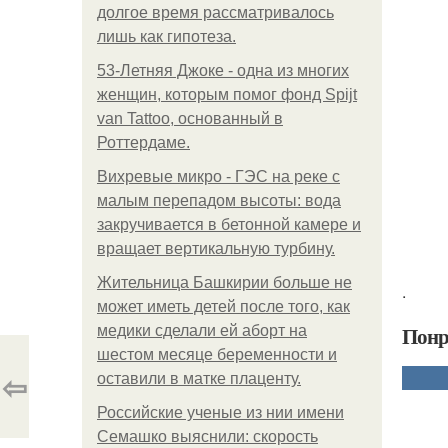
долгое время рассматривалось
лишь как гипотеза.
53-Летняя Джоке - одна из многих
женщин, которым помог фонд Spijt
van Tattoo, основанный в
Роттердаме.
Вихревые микро - ГЭС на реке с
малым перепадом высоты: вода
закручивается в бетонной камере и
вращает вертикальную турбину.
Жительница Башкирии больше не
.
может иметь детей после того, как
Понр
медики сделали ей аборт на
шестом месяце беременности и
⇦
оставили в матке плаценту.
Российские ученые из нии имени
Семашко выяснили: скорость