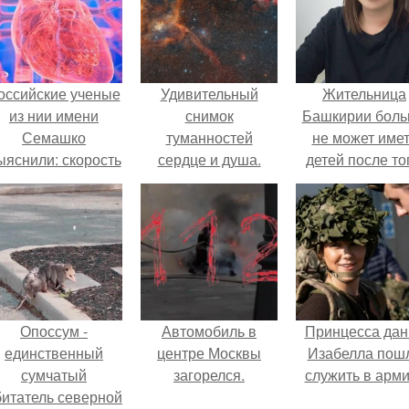
оссийские ученые
Удивительный
Жительница
из нии имени
снимок
Башкирии бол
Семашко
туманностей
не может име
ыяснили: скорость
сердце и душа.
детей после то
тарения напрямую
как медики сдел
зависит от
ей аборт на ше
остояния сосудов
месяце
и работы сердца.
беременности
оставили в мат
плаценту.
Опоссум -
Автомобиль в
Принцесса дан
единственный
центре Москвы
Изабелла пош
сумчатый
загорелся.
служить в арм
битатель северной