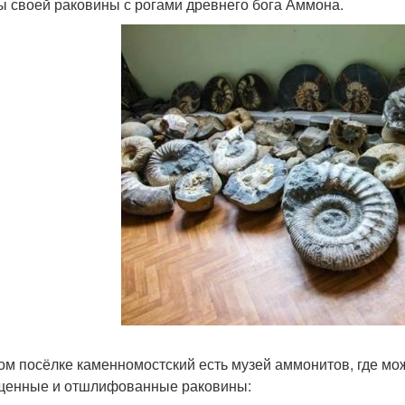
 своей раковины с рогами древнего бога Аммона.
ом посёлке каменномостский есть музей аммонитов, где мо
щенные и отшлифованные раковины: