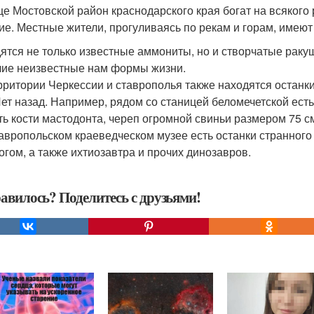
е Мостовской район краснодарского края богат на всякого р
ие. Местные жители, прогуливаясь по рекам и горам, имеют
ятся не только известные аммониты, но и створчатые раку
чие неизвестные нам формы жизни.
рритории Черкессии и ставрополья также находятся остан
Лет назад. Например, рядом со станицей беломечетской ест
ть кости мастодонта, череп огромной свиньи размером 75 с
тавропольском краеведческом музее есть останки странного
огом, а также ихтиозавтра и прочих динозавров.
авилось? Поделитесь с друзьями!