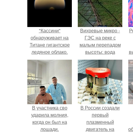
"Кассини"
Вихревые микро -
Р
обнаруживает на
ГЭС на реке с
Титане гигантское
малым перепадом
ледяное облако.
высоты: вода
в
закручивается в
с
бетонной камере и
вращает
с
вертикальную
турбину.
В участника сво
В России создали
ударила молния,
первый
когда он был на
плазменный
лошади.
двигатель на
о