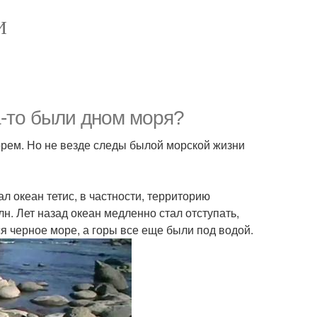
И
а-то были дном моря?
морем. Но не везде следы былой морской жизни
л океан тетис, в частности, территорию
лн. Лет назад океан медленно стал отступать,
я черное море, а горы все еще были под водой.