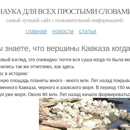
НАУКА ДЛЯ ВСЕХ ПРОСТЫМИ СЛОВАМ
самый лучший сайт c познавательной информацией.
главная
новости
статьи
ы знаете, что вершины Кавказа когд
рвый взгляд, это очевидно: почти вся суша когда-то была 
ились так же отчетливо, как здесь.
рс в историю:
ную площадь планеты много - много млн. Лет назад покрыва
менного Кавказа, черного и азовского моря. В период 150 м
уя уже моря. Около 80 млн. Лет назад начало формироватьс