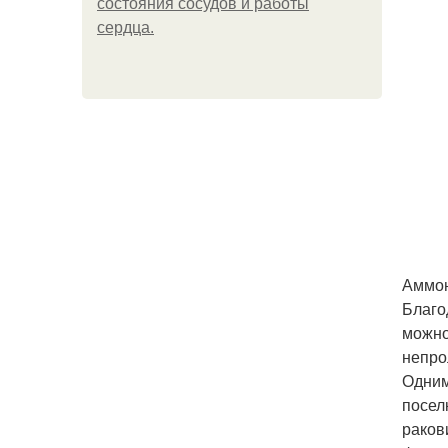
состояния сосудов и работы
сердца.
Аммон
Благо
можно
непро
Одним
посел
раков