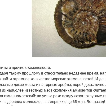
иты и прочие окаменелости.
даря такому прошлому в относительно недавнее время, на т
 найти огромное количество морских окаменелостей. И для 
лазные дикие места и на горные хребты, порой достаточно 
 из наиболее известных мест скопления аммонитов считаетс
ка каменномостский: по устью реки всюду лежат округлые к
ины древних моллюсков, вымерших еще 65 млн. Лет назад! 