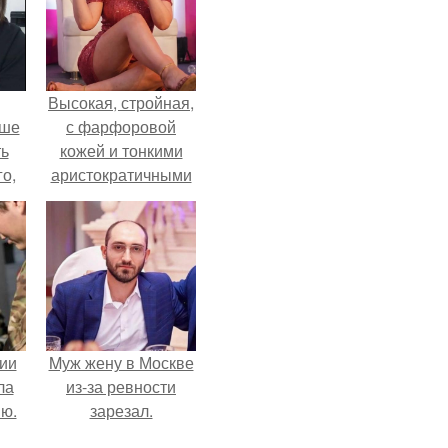
Высокая, стройная,
ьше
с фарфоровой
ть
кожей и тонкими
го,
аристократичными
али
чертами, эль
стом
выглядит так, будто
сошла с полотна
 и
художника.
ке
ии
Mуж жену в Москве
ла
из-за ревности
ию.
зарезал.