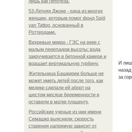
лишь как гипотеза.
53-Летняя Джоке - одна из многих
женщин, которым помог фонд Spijt
van Tattoo, основанный в
Роттердаме.
Вихревые микро - ГЭС на реке с
малым перепадом высоты: вода
закручивается в бетонной камере и
И лиш
вращает вертикальную турбину.
назад
Жительница Башкирии больше не
за гор
может иметь детей после того, как
медики сделали ей аборт на
шестом месяце беременности и
оставили в матке плаценту.
Российские ученые из нии имени
Семашко выяснили: скорость
старения напрямую зависит от