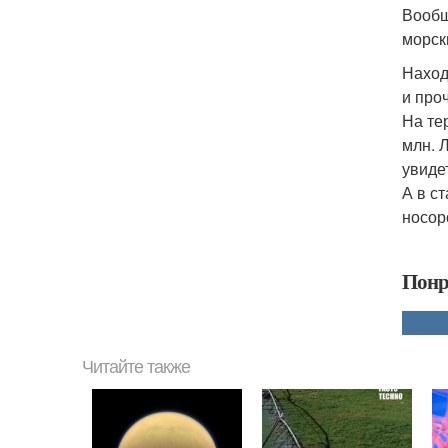
Вообщ
морск
Наход
и про
На те
млн. 
увиде
А в с
носор
Понр
Читайте также