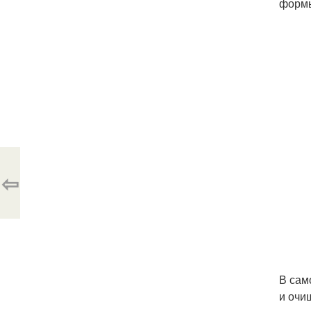
формы
⇦
В сам
и очи