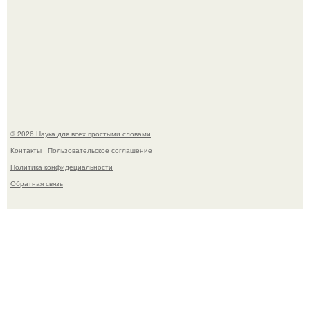
Эти занятия старение мозга замедлили.
© 2026 Наука для всех простыми словами
Контакты
Пользовательское соглашение
Политика конфидециальности
Обратная связь