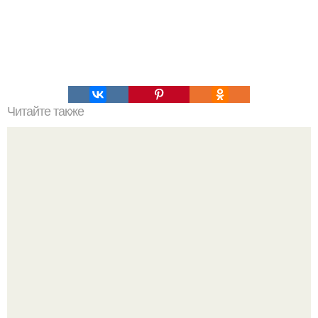
Читайте также
Это невероятное фото было сделано в чернобыле 24
апреля 1997 года.