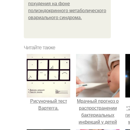
похудения на фоне
полиэндокринного метаболического
овариального синдрома.
Читайте также
Рисуночный тест
Мрачный прогноз о
Вартегга.
распространении
"
бактериальных
ги
инфекций у детей
вышел.