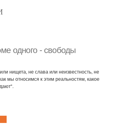
И
оме одного - свободы
или нищета, не слава или неизвестность, не
как мы относимся к этим реальностям, какое
дают".