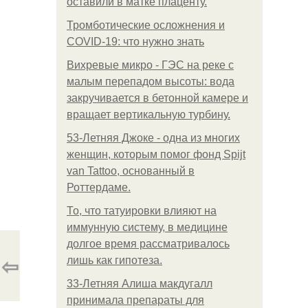
оставили в матке плаценту.
Тромботические осложнения и
COVID-19: что нужно знать
Вихревые микро - ГЭС на реке с
малым перепадом высоты: вода
закручивается в бетонной камере и
вращает вертикальную турбину.
53-Летняя Джоке - одна из многих
женщин, которым помог фонд Spijt
van Tattoo, основанный в
Роттердаме.
То, что татуировки влияют на
иммунную систему, в медицине
долгое время рассматривалось
⇦
лишь как гипотеза.
33-Летняя Алиша макдугалл
принимала препараты для