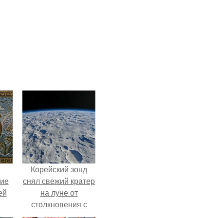
Корейский зонд
кие
снял свежий кратер
ей
на луне от
столкновения с
.
обломком Falcon 9.