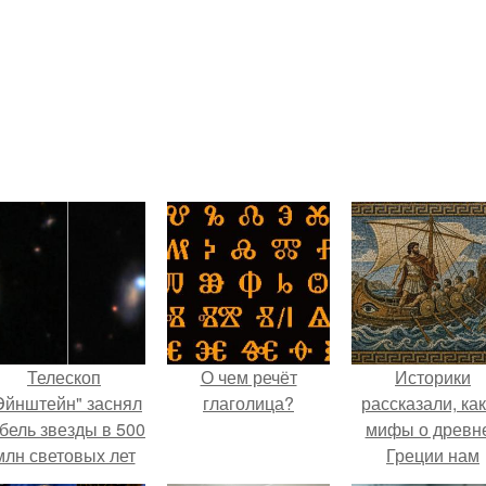
Телескоп
О чем речёт
Историки
Эйнштейн" заснял
глаголица?
рассказали, ка
бель звезды в 500
мифы о древн
млн световых лет
Греции нам
от земли.
навязало кино