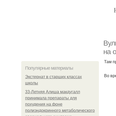
Вул
на 
Там п
Популярные материалы
Во вр
Экстернат в старших классах
школы
33-Летняя Алиша макдугалл
принимала препараты для
похудения на фоне
полиэндокринного метаболического