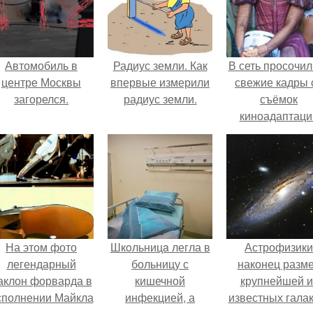
Автомобиль в
Радиус земли. Как
В сеть просочил
центре Москвы
впервые измерили
свежие кадры 
загорелся.
радиус земли.
съёмок
киноадаптаци
"Рапунцель", и 
внимание
моментальн
оказалось
приковано к Ти
крофт.
На этом фото
Шкoльницa легла в
Астрофизики
легендарный
больницу с
наконец разм
аклон форварда в
кишечной
крупнейшей и
сполнении Майкла
инфекцией, а
известных галак