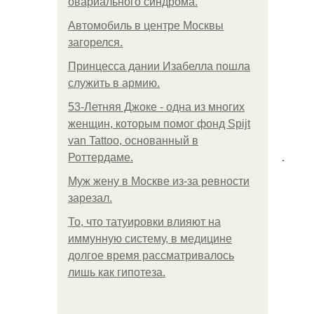
овариального синдрома.
Автомобиль в центре Москвы
загорелся.
Принцесса дании Изабелла пошла
служить в армию.
53-Летняя Джоке - одна из многих
женщин, которым помог фонд Spijt
van Tattoo, основанный в
.
Роттердаме.
Mуж жену в Москве из-за ревности
зарезал.
То, что татуировки влияют на
иммунную систему, в медицине
долгое время рассматривалось
лишь как гипотеза.