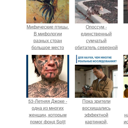
Мифические птицы.
Опоссум -
В мифологии
единственный
разных стран
сумчатый
большое место
обитатель северной
занимают образы
америки.
птиц.
53-Летняя Джоке -
Пока зрители
одна из многих
восхищались
женщин, которым
эффектной
н
помог фонд Spijt
картинкой,
и