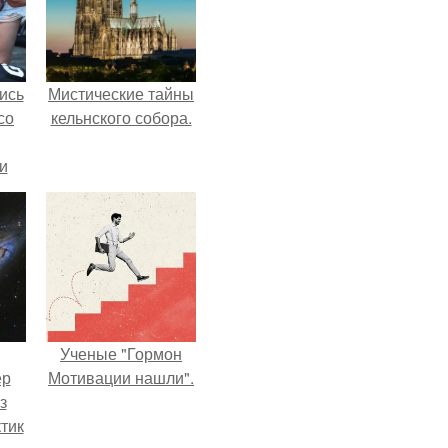
ись
Мистические тайны
со
кельнского собора.
и
всё
о
ган
Ученые "Гормон
ер
Мотивации нашли".
з
тик