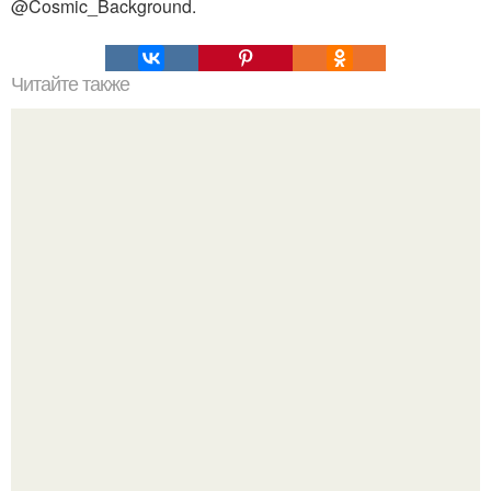
@Cosmic_Background.
Читайте также
Кикуми Тоторо. Жертва маньяка кикуми тоторо или
номер 72.