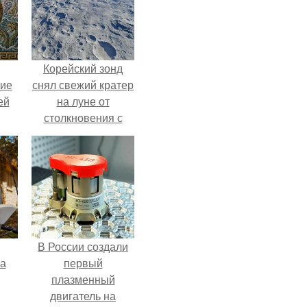
Корейский зонд
кие
снял свежий кратер
ей
на луне от
столкновения с
.
обломком Falcon 9.
В России создали
га
первый
плазменный
двигатель на