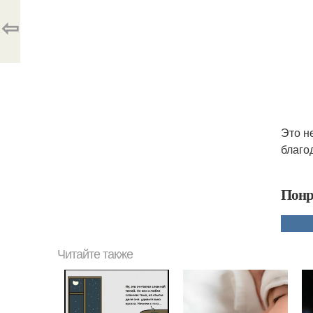
⇦
Это н
благо
Понр
Читайте также