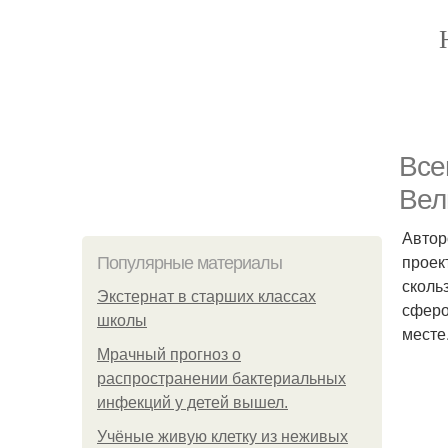
Все
Вел
Автор
проек
Популярные материалы
сколь
Экстернат в старших классах
сферо
школы
месте
Мрачный прогноз о
распространении бактериальных
инфекций у детей вышел.
Учёные живую клетку из неживых