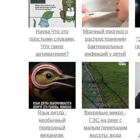
Наука Что это
Мрачный прогноз о
простыми словами.
распространении
"
Что такое
бактериальных
ги
антиматерия?
инфекций у детей
вышел.
Язык дятла -
Вихревые микро -
необычный
ГЭС на реке с
Б
природный
малым перепадом
механизм.
высоты: вода