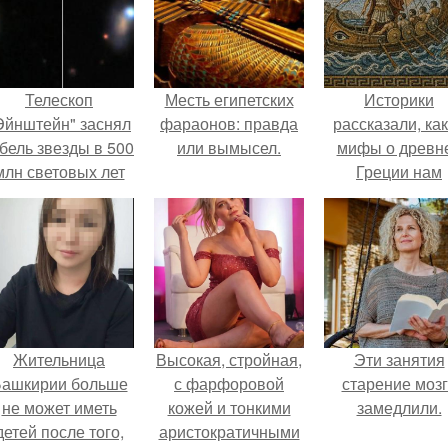
Телескоп
Месть египетских
Историки
Эйнштейн" заснял
фараонов: правда
рассказали, ка
бель звезды в 500
или вымысел.
мифы о древн
млн световых лет
Греции нам
от земли.
навязало кино
Жительница
Высокая, стройная,
Эти занятия
ашкирии больше
с фарфоровой
старение моз
не может иметь
кожей и тонкими
замедлили.
детей после того,
аристократичными