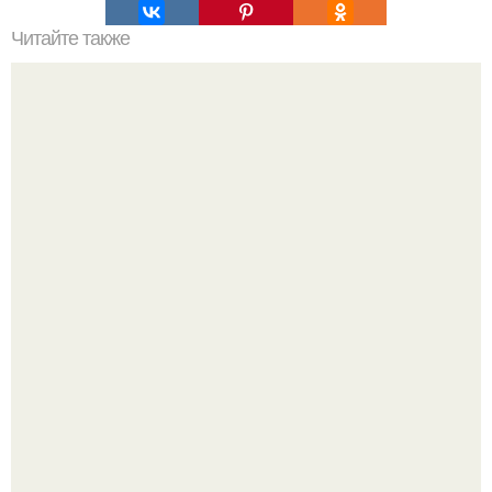
Читайте также
Не задумывались, почему лисички никогда не бывают
червивыми?
Высокая, стройная, с фарфоровой кожей и тонкими