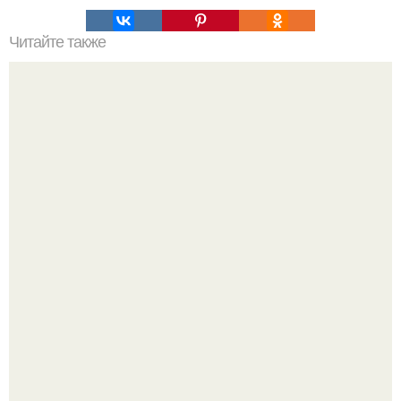
Читайте также
Нажип Валитов. Профессор нажип валитов
существование бога доказал.