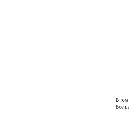
В том
Всё р