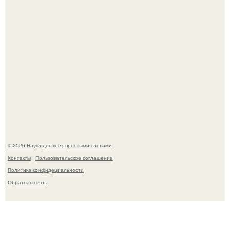
Эти занятия старение мозга замедлили.
© 2026 Наука для всех простыми словами
Контакты
Пользовательское соглашение
Политика конфидециальности
Обратная связь