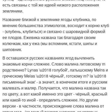
есть связаны с той же идеей низкого расположения
земляники.
Название близкой к землянике ягоды клубника, по
мнению большинства этимологов, восходит к корню клуб
- (клубень, клубиться) и связано с шаровидной формой
ее плодов. Ежевика названа так благодаря своим
колючкам, как у ежа (мы вспомним, кстати, шипы и
шиповник.
В оставшихся русских названиях ягод вычленить
знакомые корни сложнее. Слово малина литовскому m
родственно? Lynas \u2018 голубой', латышскому Melns и
греческому Melas \u2018 чёрный', готскому m? la \u2018
письменный знак' - а значит, в конечном итоге и русским
малевать и маляр. Получается, что малина названа так
по цвету, а вот какой именно это цвет - чёрный, красный
или какой-то иной - определить сложнее. Но другие
версии - в частности, происхождение слова малина от
корня мал - (за малый размер шариков, из которых