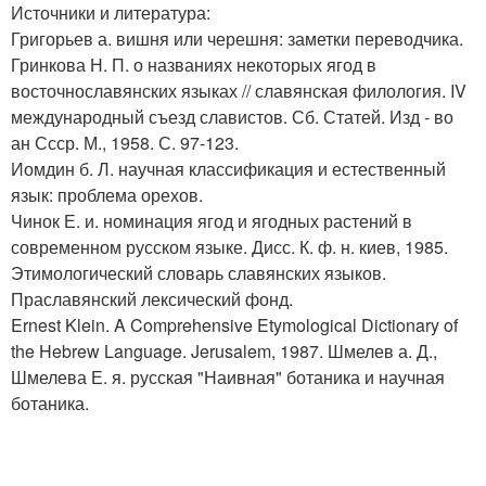
Источники и литература:
Григорьев а. вишня или черешня: заметки переводчика.
Гринкова Н. П. о названиях некоторых ягод в
восточнославянских языках // славянская филология. IV
международный съезд славистов. Сб. Статей. Изд - во
ан Ссср. М., 1958. С. 97-123.
Иомдин б. Л. научная классификация и естественный
язык: проблема орехов.
Чинок Е. и. номинация ягод и ягодных растений в
современном русском языке. Дисс. К. ф. н. киев, 1985.
Этимологический словарь славянских языков.
Праславянский лексический фонд.
Ernest Klein. A Comprehensive Etymological Dictionary of
the Hebrew Language. Jerusalem, 1987. Шмелев а. Д.,
Шмелева Е. я. русская "Наивная" ботаника и научная
ботаника.