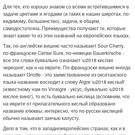
Для тех, кто хорошо знаком со всеми встретившимися в
задаче цветами и ягодами (а таких в наших широтах, по-
видимому, большинство), задача, в общем,
самодостаточна. Преимущества получают те, которые
знают какие-то из этих названий на европейских языках.
Так, по-английски вишню часто называют Sour Cherry,
по-французски Cerise Sure, по-немецки Sauerkirsche -
все эти слова буквально означают \u2018 кислая
черешня', как и на иврите. По-французски вишню иногда
называют Griotte - это заимствованное из окситанского
языка название восходит к слову Aigre \u2018 кислый'
(известному нам по Vinaigre - уксус, буквально \u2018
кислое вино'), то есть буквально кислица (вспомним, что
на иврите от прилагательного кислый образовано
название клюквы; интересно, что по-русски кислицей
обычно называют заячью капусту.
Дело в том, что в западноевропейских странах, как и в