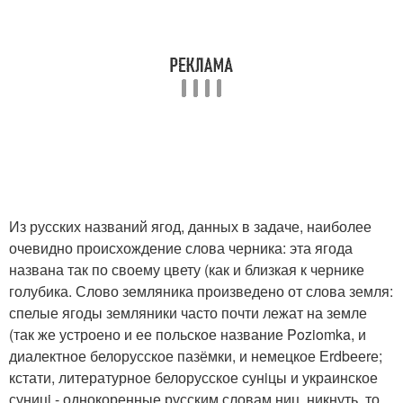
Из русских названий ягод, данных в задаче, наиболее
очевидно происхождение слова черника: эта ягода
названа так по своему цвету (как и близкая к чернике
голубика. Слово земляника произведено от слова земля:
спелые ягоды земляники часто почти лежат на земле
(так же устроено и ее польское название Poziomka, и
диалектное белорусское пазёмки, и немецкое Еrdbееrе;
кстати, литературное белорусское сунiцы и украинское
суницi - однокоренные русским словам ниц, никнуть, то