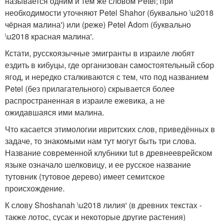
называется одним и тем же словом Petel; при
необходимости уточняют Petel Shahor (буквально \u2018
чёрная малина') или (реже) Petel Adom (буквально
\u2018 красная малина'.
Кстати, русскоязычные эмигранты в израиле любят
ездить в кибуцы, где организован самостоятельный сбор
ягод, и нередко сталкиваются с тем, что под названием
Petel (без прилагательного) скрывается более
распространенная в израиле ежевика, а не
ожидавшаяся ими малина.
Что касается этимологии ивритских слов, приведённых в
задаче, то знакомыми нам тут могут быть три слова.
Название современной клубники tut в древнееврейском
языке означало шелковицу, и ее русское название
тутовник (тутовое дерево) имеет семитское
происхождение.
К слову Shoshanah \u2018 лилия' (в древних текстах -
также лотос, сусак и некоторые другие растения)