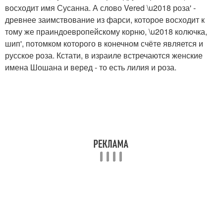
восходит имя Сусанна. А слово Vered \u2018 роза' -
древнее заимствование из фарси, которое восходит к
тому же праиндоевропейскому корню, \u2018 колючка,
шип', потомком которого в конечном счёте является и
русское роза. Кстати, в израиле встречаются женские
имена Шошана и веред - то есть лилия и роза.