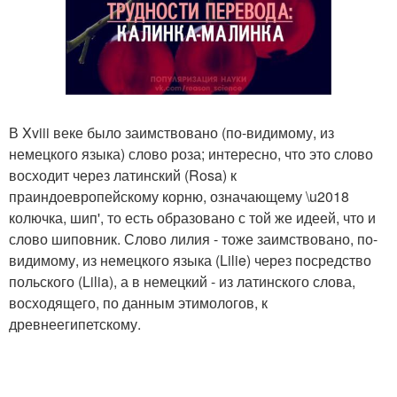
В Xviii веке было заимствовано (по-видимому, из
немецкого языка) слово роза; интересно, что это слово
восходит через латинский (Rosa) к
праиндоевропейскому корню, означающему \u2018
колючка, шип', то есть образовано с той же идеей, что и
слово шиповник. Слово лилия - тоже заимствовано, по-
видимому, из немецкого языка (Lilie) через посредство
польского (Lilia), а в немецкий - из латинского слова,
восходящего, по данным этимологов, к
древнеегипетскому.