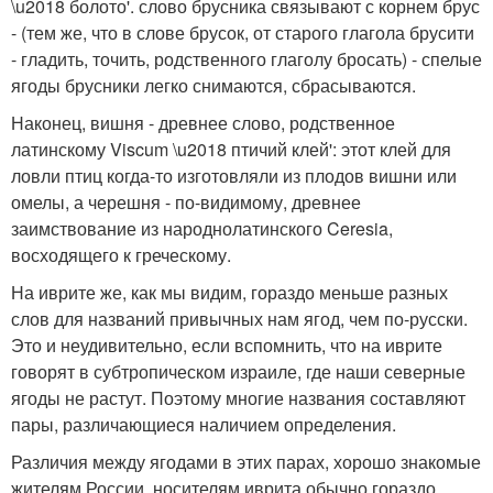
\u2018 болото'. слово брусника связывают с корнем брус
- (тем же, что в слове брусок, от старого глагола брусити
- гладить, точить, родственного глаголу бросать) - спелые
ягоды брусники легко снимаются, сбрасываются.
Наконец, вишня - древнее слово, родственное
латинскому Viscum \u2018 птичий клей': этот клей для
ловли птиц когда-то изготовляли из плодов вишни или
омелы, а черешня - по-видимому, древнее
заимствование из народнолатинского Ceresia,
восходящего к греческому.
На иврите же, как мы видим, гораздо меньше разных
слов для названий привычных нам ягод, чем по-русски.
Это и неудивительно, если вспомнить, что на иврите
говорят в субтропическом израиле, где наши северные
ягоды не растут. Поэтому многие названия составляют
пары, различающиеся наличием определения.
Различия между ягодами в этих парах, хорошо знакомые
жителям России, носителям иврита обычно гораздо