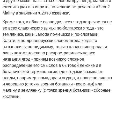
и другое может называться словом брусница), малина и
ежевика (как и в иврите, по-чешски встречается и? ern?
Maliny в значении \u2018 ежевика'.
Кроме того, и общее слово для всех ягод встречается не
во всех славянских языках: по-болгарски ягода - это
земляника, как и Jahoda по-чешски и по-словацки.
Кстати, и по-древнерусски словом ягода когда-то
назывались, по-видимому, только плоды винограда, и
лишь потом это слово распространилось на все
названия ягод - причем возникло сложное
распределение его смыслов в бытовой лексике и в
ботанической терминологии, где ягодами называют
плоды, например, помидора и огурца, а вовсе не вишню
и черешню (с точки зрения ботаники - костянки) или
малину и землянику (с точки зрения ботаники - сборные
костянки.