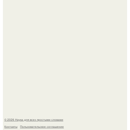
53-Летняя Джоке - одна из многих женщин, которым
помог фонд Spijt van Tattoo, основанный в Роттердаме.
Агент фбр украл $1 млн в крипте, запомнив сид - фразы
из дела, и советовался с Chatgpt, как их потратить.
© 2026 Наука для всех простыми словами
Контакты
Пользовательское соглашение