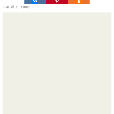
Читайте также
Факты, которые вы не знали о себе.
Поклонникам матчи есть о чём переживать.