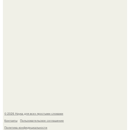
Учёные живую клетку из неживых молекул собрали.
Вихревые микро - ГЭС на реке с малым перепадом
высоты: вода закручивается в бетонной камере и
вращает вертикальную турбину.
© 2026 Наука для всех простыми словами
Контакты
Пользовательское соглашение
Политика конфидециальности