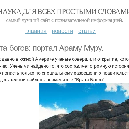
НАУКА ДЛЯ ВСЕХ ПРОСТЫМИ СЛОВАМ
самый лучший сайт c познавательной информацией.
главная
новости
статьи
та богов: портал Араму Муру.
к давно в южной Америке ученые совершили открытие, кото
нию. Учеными найдено то, что составляет огромную историч
 попасть только по специальному разрешению правительств
дователями найдены знаменитые "Врата Богов".