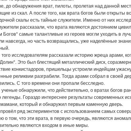
е, до обнаружения врат, пилоты, пролетая над данной мест
ящие из скал. А после того, как врата богов были открыты в
адочной скалы есть тайные служители. Именно от них иссле
лужители рассказали, что врата являются достоянием цивил
м Богов" самые талантливые из героев могли уходить в луч
ли навсегда, но часть возвращались, уже наделённые знани
ный.
 того исследователям рассказали историю жреца арами, ко
Долин". Это был блестящий металлический диск, соразмерн
твие конкистадоров, пришельцы устроили индейцам ужасну
нные реликвии разграбили. Тогда арами собрал в своей дер
вились. С того времени они пропали бесследно.
 ученые обнаружили, что действительно, о вратах богов ра
о легенды. Гораздо интереснее результаты современных ис
 мамани, который и обнаружил первым каменную дверь.
 провёл ряд экспериментов с использованием самых совер
ю о том, что эти врата, в первую очередь, являются аномал
вительно являются входом в иные миры.