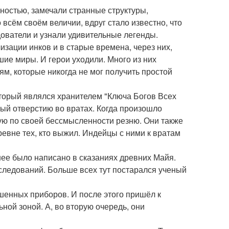
ностью, замечали странные структуры,
о всём своём величии, вдруг стало известно, что
дователи и узнали удивительные легенды.
изации инков и в старые времена, через них,
шие миры. И герои уходили. Много из них
ям, которые никогда не мог получить простой
торый являлся хранителем "Ключа Богов Всех
ый отверстию во вратах. Когда произошло
ю по своей бессмысленности резню. Они также
евне тех, кто выжил. Индейцы с ними к вратам
нее было написано в сказаниях древних Майя.
следований. Больше всех тут постарался ученый
шенных приборов. И после этого пришёл к
ьной зоной. А, во вторую очередь, они