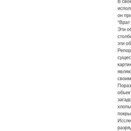
В сво
испол
он пр
"Врат
Эти о
столб
эти о
Репор
сущес
карти
являю
своим
Пораз
объек
загад
хлопь
покры
Иссле
разря