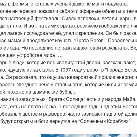
мать формы, о которых ученый даже не мог и подумать.
олее интересно показали себя эти эфирные объекты в темн
лся настоящий фестиваль. Сияли всполохи, летали шары, в
ды от нло. И вот, на самих вратах возникло изображение л
ал лагерь исследователей, упал с крепления. Он был раск
час мамани продолжает изучать "Врата Богов". Параллельн
х из сша. Но последние не разглашают свои результаты. Ви
тоящем устройстве мира ….
орые люди, которые побывали у этой двери, рассказывают, 
ию, идущую из-за скалы. В 1997 году у ворот в "Городе Бог
а. Он рассказал, что ощущал невероятный прилив энергии в
валось звездное небо и столбы огня, которые били из зем
ой, похоже на шаманские бубны.
нания о загадочных "Вратах Солнца" есть и у народа Майя, 
рата, есть на плато Наска. В последние годы над этим мест
образных цветов и размеров, часто зависают над этой дол
 будут открыты и боги вернутся на "Солнечных Кораблях".