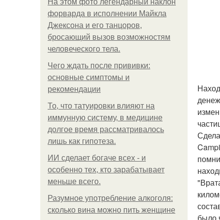
На этом фото легендарный наклон
форварда в исполнении Майкла
Джексона и его танцоров,
бросающий вызов возможностям
человеческого тела.
Чего ждать после прививки:
основные симптомы и
Наход
рекомендации
денеж
То, что татуировки влияют на
измен
иммунную систему, в медицине
части
долгое время рассматривалось
Сдела
лишь как гипотеза.
Campi
помни
ИИ сделает богаче всех - и
наход
особенно тех, кто зарабатывает
"Врат
меньше всего.
килом
Разумное употребление алкоголя:
соста
сколько вина можно пить женщине
было 