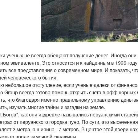
ки ученых не всегда обещают получение денег. Иногда они
ном эквиваленте. Это относится и к найденным в 1996 году
ить все представления о современном мире. И показать, чт
цей человеческого бытия.
ю небольшое отступление, если ученые далеки от финансо
o Group всегда готова помочь открыть счета в оффшорных 
ть, что благодаря именно правильному управлению деньга
ить, изучать многие тайны и загадки на земле.
а Богов", как они издревле назывались перуанскими старей
етрах от перуанского городка пуно. По сути, это высеченна
вляет 2 метра, а ширина - 7 метров. В центре этой двери нах
чем-то вроде замочной скважины.