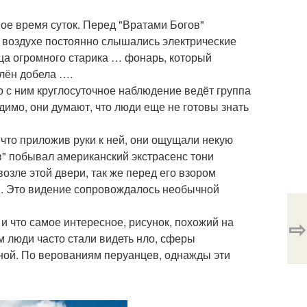
ое время суток. Перед "Вратами Богов"
 воздухе постоянно слышались электрические
ица огромного старика … фонарь, который
алён добела ….
о с ним круглосуточное наблюдение ведёт группа
димо, они думают, что люди еще не готовы знать
что приложив руки к ней, они ощущали некую
ов" побывал американский экстрасенс тони
озле этой двери, так же перед его взором
ли. Это видение сопровождалось необычной
и что самое интересное, рисунок, похожий на
⇨
ом люди часто стали видеть нло, сферы
иной. По верованиям перуанцев, однажды эти