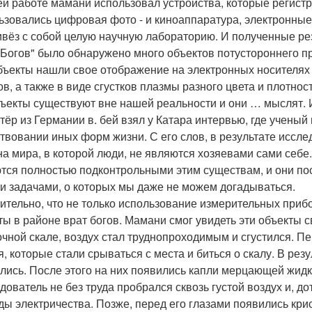
ей работе мамани использовал устройства, которые регистри
ьзовались цифровая фото - и киноаппаратура, электронные
ивёз с собой целую научную лабораторию. И полученные ре
 Богов" было обнаружено много объектов потустороннего п
бъекты нашли свое отображение на электронных носителях 
ов, а также в виде сгустков плазмы разного цвета и плотност
бъекты существуют вне нашей реальности и они … мыслят. 
тёр из Германии в. бей взял у Катара интервью, где ученый 
твовании иных форм жизни. С его слов, в результате иссл
на мира, в которой люди, не являются хозяевами сами себе
тся полностью подконтрольными этим существам, и они по
и задачами, о которых мы даже не можем догадываться.
ительно, что не только использование измерительных при
ты в районе врат богов. Мамани смог увидеть эти объекты с
очной скале, воздух стал труднопроходимым и сгустился. 
я, которые стали срываться с места и биться о скалу. В рез
лись. После этого на них появились капли мерцающей жидк
дователь не без труда пробрался сквозь густой воздух и, д
ды электричества. Позже, перед его глазами появились кри