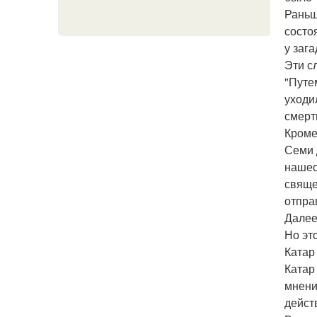
Раньш
состо
у заг
Эти с
"Путе
уходи
смерт
Кроме
Семи 
нашес
свяще
отпра
Далее
Но эт
Катар
Катар
мнени
дейст