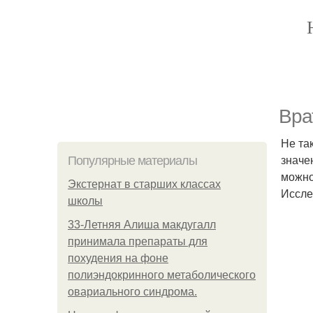
Вра
Не та
значе
Популярные материалы
можно
Экстернат в старших классах
Иссле
школы
33-Летняя Алиша макдугалл
принимала препараты для
похудения на фоне
полиэндокринного метаболического
овариального синдрома.