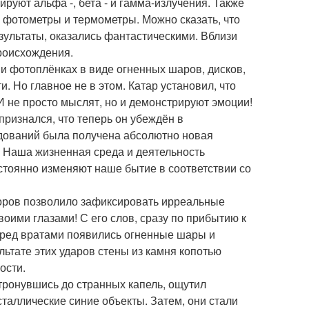
руют альфа -, бета - и гамма-излучения. Также
 фотометры и термометры. Можно сказать, что
зультаты, оказались фантастическими. Вблизи
роисхождения.
и фотоплёнках в виде огненных шаров, дисков,
и. Но главное не в этом. Катар установил, что
И не просто мыслят, но и демонстрируют эмоции!
признался, что теперь он убеждён в
едований была получена абсолютно новая
. Наша жизненная среда и деятельность
стоянно изменяют наше бытие в соответствии со
боров позволило зафиксировать ирреальные
воими глазами! С его слов, сразу по прибытию к
Перед вратами появились огненные шары и
ультате этих ударов стены из камня копотью
ости.
отронувшись до странных капель, ощутил
сталлические синие объекты. Затем, они стали