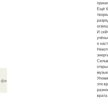
прини
Ещё б
твори
разря
освещ
И сей
учёны
о нас
Некот
энерг
Сильв
откры
музык
⇦
Упоми
эти в
разно
врата