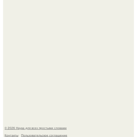
В сеть просочились свежие кадры со съёмок
киноадаптации "Рапунцель", и всё внимание
моментально оказалось приковано к Тиган крофт.
ИИ сделает богаче всех - и особенно тех, кто
зарабатывает меньше всего.
© 2026 Наука для всех простыми словами
Контакты
Пользовательское соглашение