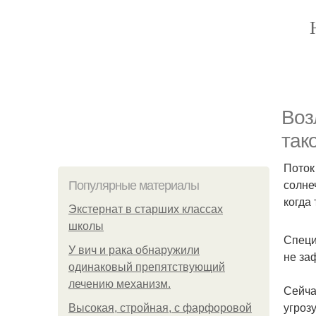
Воз
так
Поток
солне
Популярные материалы
когда
Экстернат в старших классах
школы
Специ
У вич и рака обнаружили
не за
одинаковый препятствующий
лечению механизм.
Сейча
угроз
Высокая, стройная, с фарфоровой