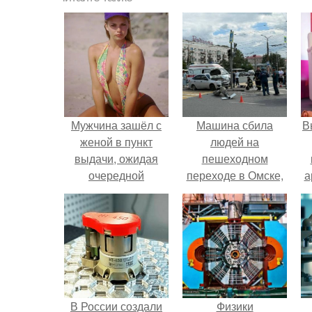
Мужчина зашёл с
Машина сбила
В
женой в пункт
людей на
выдачи, ожидая
пешеходном
очередной
переходе в Омске,
а
"Подарочек" от
пострадали 8
маркетплейсов в
человек.
в
виде кучи
ненужного барахла.
В России создали
Физики