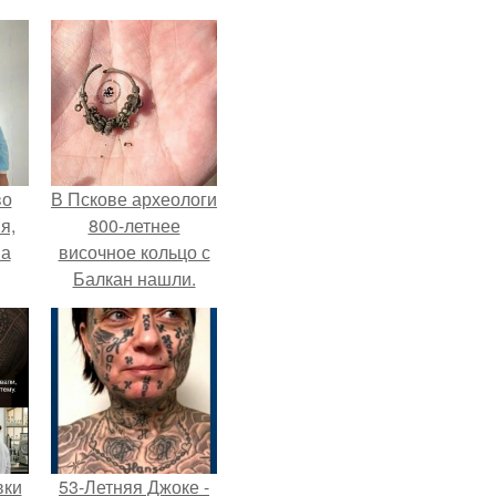
во
В Пскове археологи
я,
800-летнее
на
височное кольцо с
Балкан нашли.
вки
53-Летняя Джоке -