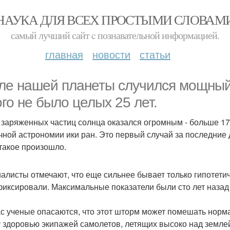
НАУКА ДЛЯ ВСЕХ ПРОСТЫМИ СЛОВАМ
самый лучший сайт c познавательной информацией.
главная
новости
статьи
ле нашей планеты случился мощный
ого не было целых 25 лет.
 заряженных частиц солнца оказался огромным - больше 17
чной астрономии ики ран. Это первый случай за последние 
 такое произошло.
алисты отмечают, что еще сильнее бывает только гипотетиче
фиксировали. Максимальные показатели были сто лет назад 
с ученые опасаются, что этот шторм может помешать норма
у здоровью экипажей самолетов, летящих высоко над земле