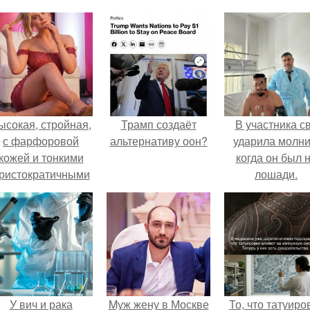
ысокая, стройная,
Трамп создаёт
В участника с
с фарфоровой
альтернативу оон?
ударила молни
кожей и тонкими
когда он был 
ристократичными
лошади.
чертами, эль
ыглядит так, будто
сошла с полотна
художника.
У вич и рака
Mуж жену в Москве
То, что татуиро