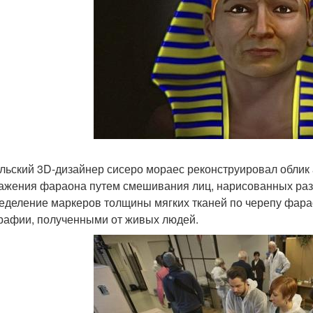
льский 3D-дизайнер сисеро мораес реконструировал облик
ажения фараона путем смешивания лиц, нарисованных раз
еделение маркеров толщины мягких тканей по черепу фар
рафии, полученными от живых людей.