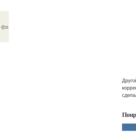
⇦
Друго
корре
сдела
Понр