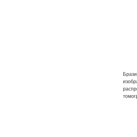
Брази
изобр
распр
томог