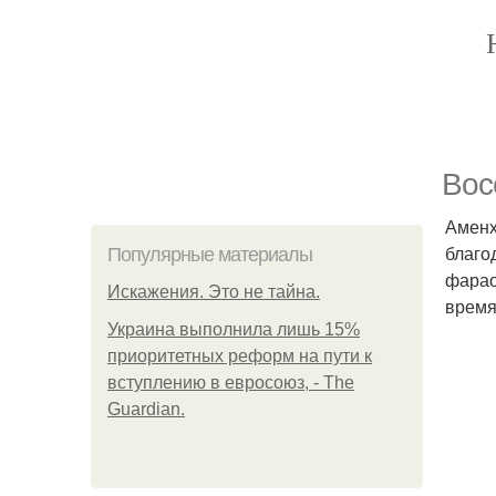
Вос
Аменх
благо
Популярные материалы
фарао
Искажения. Это не тайна.
время
Украина выполнила лишь 15%
приоритетных реформ на пути к
вступлению в евросоюз, - The
Guardian.