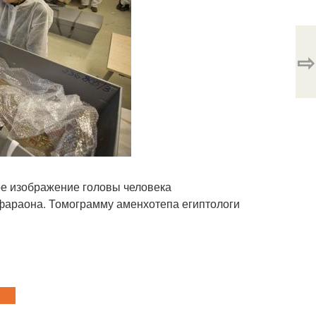
⇨
ое изображение головы человека
 фараона. Томограмму аменхотепа египтологи