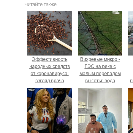
Читайте также
Эффективность
Вихревые микро -
народных средств
ГЭС на реке с
от коронавируса:
малым перепадом
взгляд врача
высоты: вода
п
закручивается в
бетонной камере и
вращает
вертикальную
турбину.