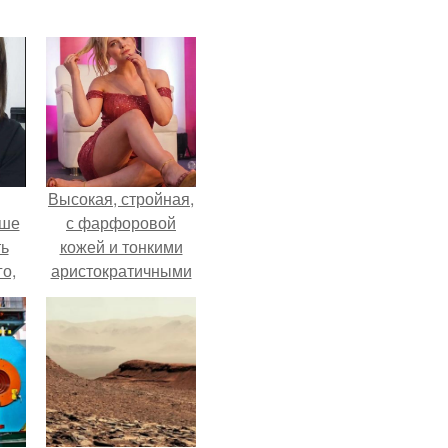
Высокая, стройная,
ьше
с фарфоровой
ть
кожей и тонкими
го,
аристократичными
али
чертами, эль
стом
выглядит так, будто
сошла с полотна
 и
художника.
ке