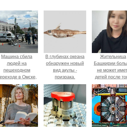
Машина сбила
В глубинах океана
Жительница
людей на
обнаружен новый
Башкирии бол
пешеходном
вид акулы -
не может име
ереходе в Омске,
призрака.
детей после то
пострадали 8
как медики сдел
человек.
ей аборт на ше
месяце
беременности
оставили в мат
плаценту.