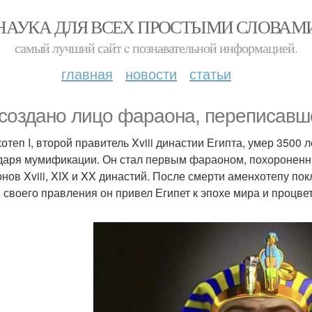
НАУКА ДЛЯ ВСЕХ ПРОСТЫМИ СЛОВАМ
самый лучший сайт c познавательной информацией.
главная
новости
статьи
создано лицо фараона, переписавше
отеп I, второй правитель Xviii династии Египта, умер 3500 
даря мумификации. Он стал первым фараоном, похороненны
нов Xviii, XIX и XX династий. После смерти аменхотепу покл
 своего правления он привел Египет к эпохе мира и процве