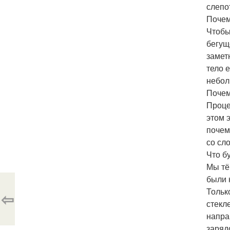
слепо
Почем
Чтобы
бегущ
замет
тело 
небол
Почем
Проце
этом 
почем
со сл
Что б
Мы тё
были 
Тольк
⇦
стекл
напра
заряд