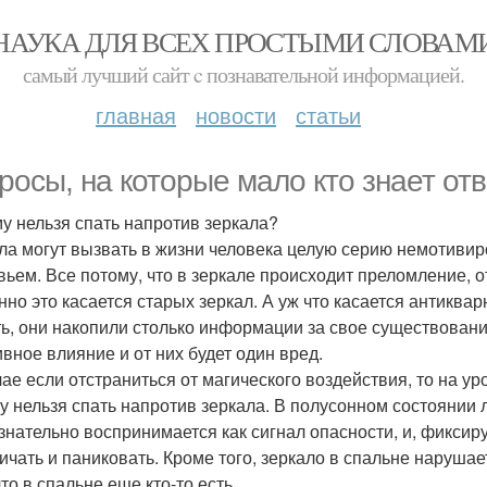
НАУКА ДЛЯ ВСЕХ ПРОСТЫМИ СЛОВАМ
самый лучший сайт c познавательной информацией.
главная
новости
статьи
росы, на которые мало кто знает отв
у нельзя спать напротив зеркала?
ла могут вызвать в жизни человека целую серию немотивиро
вьем. Все потому, что в зеркале происходит преломление,
нно это касается старых зеркал. А уж что касается антиквар
ь, они накопили столько информации за свое существование
ивное влияние и от них будет один вред.
чае если отстраниться от магического воздействия, то на у
у нельзя спать напротив зеркала. В полусонном состоянии
знательно воспринимается как сигнал опасности, и, фиксиру
ичать и паниковать. Кроме того, зеркало в спальне наруша
что в спальне еще кто-то есть.