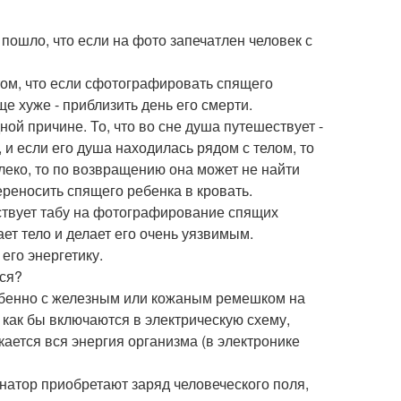
пошло, что если на фото запечатлен человек с
том, что если сфотографировать спящего
ще хуже - приблизить день его смерти.
й причине. То, что во сне душа путешествует -
 и если его душа находилась рядом с телом, то
алеко, то по возвращению она может не найти
ереносить спящего ребенка в кровать.
ствует табу на фотографирование спящих
ает тело и делает его очень уязвимым.
его энергетику.
тся?
особенно с железным или кожаным ремешком на
 как бы включаются в электрическую схему,
кается вся энергия организма (в электронике
натор приобретают заряд человеческого поля,