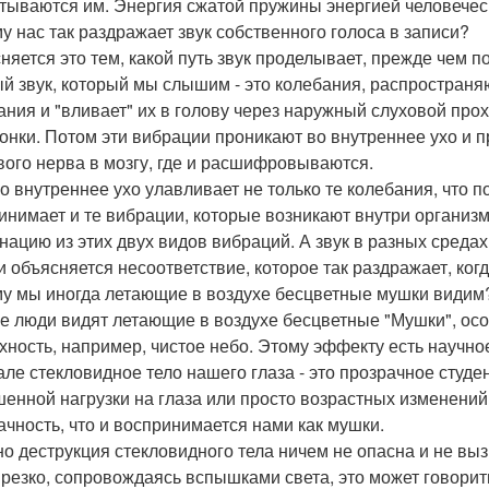
тываются им. Энергия сжатой пружины энергией человечес
у нас так раздражает звук собственного голоса в записи?
няется это тем, какой путь звук проделывает, прежде чем п
й звук, который мы слышим - это колебания, распространяю
ания и "вливает" их в голову через наружный слуховой про
онки. Потом эти вибрации проникают во внутреннее ухо и 
вого нерва в мозгу, где и расшифровываются.
о внутреннее ухо улавливает не только те колебания, что 
инимает и те вибрации, которые возникают внутри организм
нацию из этих двух видов вибраций. А звук в разных средах
и объясняется несоответствие, которое так раздражает, ко
у мы иногда летающие в воздухе бесцветные мушки видим
е люди видят летающие в воздухе бесцветные "Мушки", ос
хность, например, чистое небо. Этому эффекту есть научное
але стекловидное тело нашего глаза - это прозрачное студе
енной нагрузки на глаза или просто возрастных изменений
ачность, что и воспринимается нами как мушки.
о деструкция стекловидного тела ничем не опасна и не вы
 резко, сопровождаясь вспышками света, это может говорить