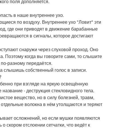
кого поля дополняется.
опасть в наше внутреннее ухо.
щиеся по воздуху. Внутреннее ухо "Ловит" эти
ход, где они приводят в движение барабанные
превращаются в сигналы, которое достигают
поступают снаружи через слуховой проход. Оно
а. Поэтому когда вы говорите сами, то слышите
 по-разному передаётся.
гда слышишь собственный голос в записи.
?
обенно при взгляде на яркую освещённую
 название - деструкция стекловидного тела.
нистое вещество, но в силу болезней, травм,
 отдельные волокна в нём утолщаются и теряют
зывает осложнений, но если мушки появляются
 о скором отслоении сетчатки, что ведёт к