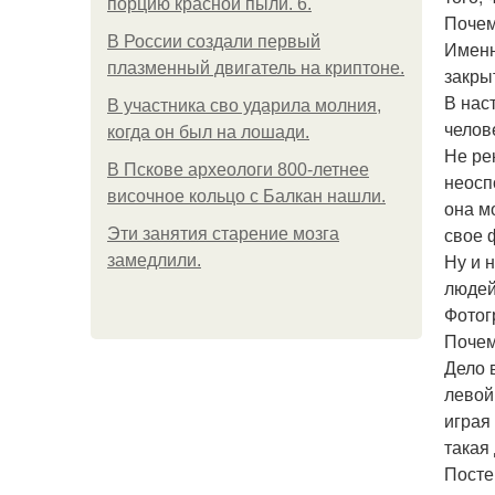
порцию красной пыли. 6.
Почем
В России создали первый
Именн
плазменный двигатель на криптоне.
закры
В нас
В участника сво ударила молния,
челов
когда он был на лошади.
Не ре
В Пскове археологи 800-летнее
неосп
височное кольцо с Балкан нашли.
она м
свое 
Эти занятия старение мозга
Ну и 
замедлили.
людей
Фотог
Почем
Дело 
левой
играя
такая
Посте