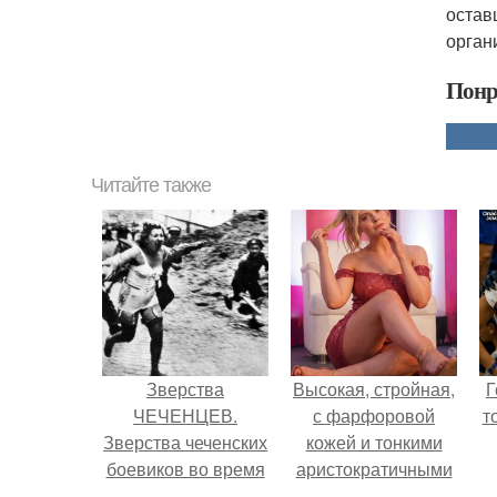
остав
орган
Понр
Читайте также
Зверства
Высокая, стройная,
Г
ЧЕЧЕНЦЕВ.
с фарфоровой
т
Зверства чеченских
кожей и тонкими
боевиков во время
аристократичными
первой чеченской.
чертами, эль