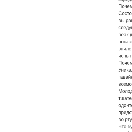
Почем
Состо
вы ра
следу
реакц
показ
эпиле
испыт
Почем
Уника
гавай
возмо
Молод
тщате
одонт
предс
во рт
Что б