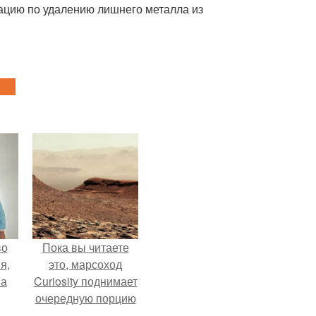
ацию по удалению лишнего металла из
во
Пока вы читаете
я,
это, марсоход
на
Curiosity поднимает
очередную порцию
красной пыли. 6.