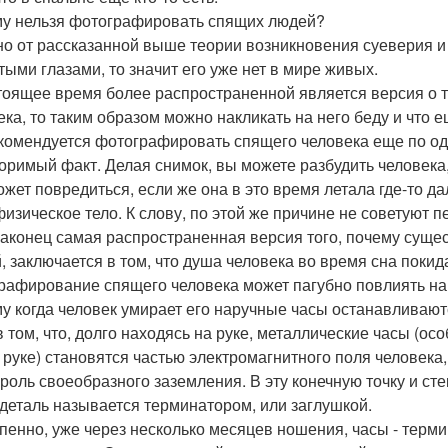
у нельзя фотографировать спящих людей?
о от рассказанной выше теории возникновения суеверия и 
тыми глазами, то значит его уже нет в мире живых.
тоящее время более распространенной является версия о 
ека, то таким образом можно накликать на него беду и что е
комендуется фотографировать спящего человека еще по одно
оримый факт. Делая снимок, вы можете разбудить человека,
ожет повредиться, если же она в это время летала где-то д
физическое тело. К слову, по этой же причине не советуют п
наконец самая распространенная версия того, почему суще
, заключается в том, что душа человека во время сна покид
рафирование спящего человека может пагубно повлиять на 
у когда человек умирает его наручные часы останавливаю
в том, что, долго находясь на руке, металлические часы (
 руке) становятся частью электромагнитного поля человека,
 роль своеобразного заземления. В эту конечную точку и сте
 деталь называется терминатором, или заглушкой.
пенно, уже через несколько месяцев ношения, часы - терми