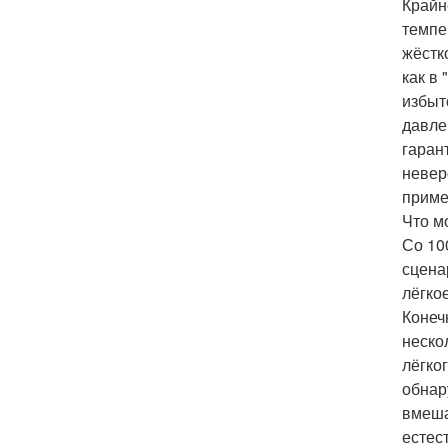
Крайн
темпе
жёстк
как в
избыт
давле
гаран
невер
приме
Что м
Со 10
сцена
лёгко
Конеч
неско
лёгко
обнар
вмеша
естес