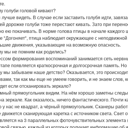
те.
у голуби головой кивают?
 лучше видеть. В случае если заставить голубя идти, завязав
ей дорожке голуби тоже перестают кивать. Зато при перенос
но ею покачивать. В норме голова птицы в начале каждого 
ее "Догоняет", птица наблюдает окружающее с неподвижной т
ьшие движения, указывающие на возможную опасность.
у мы не помним как родились?
ссом формирования воспоминаний занимается сеть нервных 
этапе появляется краткосрочная и долгосрочная память. Но
у мы забываем наше детство? Оказывается, это происходит
овами, так как мы еще не умеем говорить, и не знаем слов,
удет если отсканировать зеркало?
мный прямоугольник видим. На нём хорошо заметны следы 
на зеркале. Как оказалось, ничего фантастического. Почти 
о у нас не квадрат, а чёрный прямоугольник. Сканеры раб
е движется сканирующая каретка с источником света. Свет 
вляется на 3 параллельных фоточувствительных элемента (
овой связью, каждый из которых получает информацию об 