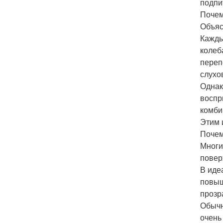
подпи
Почем
Объяс
Кажды
колеб
переп
слухо
Однак
воспр
комби
Этим 
Почем
Многи
повер
В иде
повыш
прозр
Обычн
очень