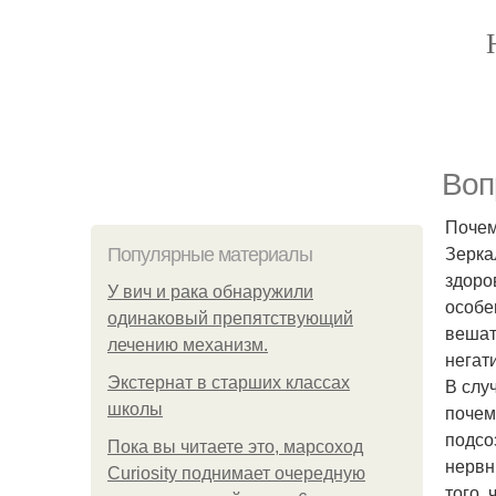
Воп
Почем
Зерка
Популярные материалы
здоро
У вич и рака обнаружили
особе
одинаковый препятствующий
вешат
лечению механизм.
негат
Экстернат в старших классах
В слу
школы
почем
подсо
Пока вы читаете это, марсоход
нервн
Curiosity поднимает очередную
того, 