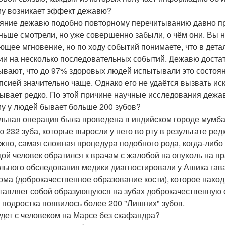
у возникает эффект дежавю?
яние дежавю подобно повторному перечитыванию давно пр
ньше смотрели, но уже совершенно забыли, о чём они. Вы н
ющее мгновение, но по ходу событий понимаете, что в детал
ии на несколько последовательных событий. Дежавю доста
ывают, что до 97% здоровых людей испытывали это состоян
псией значительно чаще. Однако его не удаётся вызвать ис
ывает редко. По этой причине научные исследования дежа
у у людей бывает больше 200 зубов?
льная операция была проведена в индийском городе мумба
ю 232 зуба, которые выросли у него во рту в результате ред
жно, самая сложная процедура подобного рода, когда-либо
ой человек обратился к врачам с жалобой на опухоль на п
льного обследования медики диагностировали у Ашика гав
ома (доброкачественное образование кости), которое нахо
тавляет собой образующуюся на зубах доброкачественную о
у подростка появилось более 200 "Лишних" зубов.
удет с человеком на Марсе без скафандра?