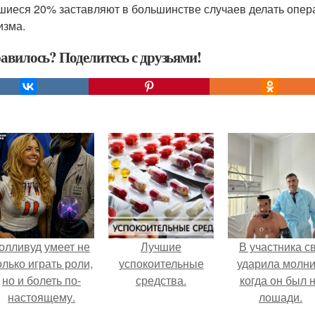
шиеся 20% заставляют в большинстве случаев делать опер
изма.
авилось? Поделитесь с друзьями!
олливуд умеет не
Лучшие
В участника с
олько играть роли,
успокоительные
ударила молни
но и болеть по-
средства.
когда он был 
настоящему.
лошади.