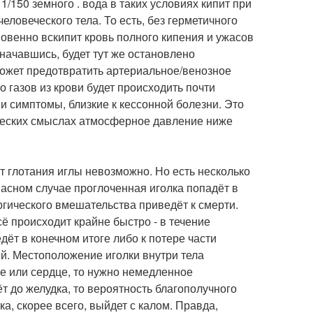
/150 земного . вода в таких условиях кипит при
еловеческого тела. То есть, без герметичного
новенно вскипит кровь полного кипения и ужасов
 начавшись, будет тут же остановлено
может предотвратить артериальное/венозное
 газов из крови будет происходить почти
 симптомы, близкие к кессонной болезни. Это
ических смыслах атмосферное давление ниже
т глотания иглы невозможно. Но есть несколько
асном случае проглоченная иголка попадёт в
ургического вмешательства приведёт к смерти.
сё происходит крайне быстро - в течение
ёт в конечном итоге либо к потере части
чей. Местоположение иголки внутри тела
е или сердце, то нужно немедленное
ёт до желудка, то вероятность благополучного
а, скорее всего, выйдет с калом. Правда,