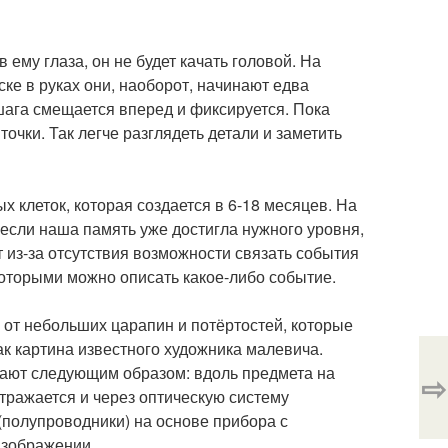
 ему глаза, он не будет качать головой. На
ке в руках они, наоборот, начинают едва
шага смещается вперед и фиксируется. Пока
очки. Так легче разглядеть детали и заметить
клеток, которая создается в 6-18 месяцев. На
 если наша память уже достигла нужного уровня,
 из-за отсутствия возможности связать события
 которыми можно описать какое-либо событие.
от небольших царапин и потёртостей, которые
как картина известного художника малевича.
отают следующим образом: вдоль предмета на
⇨
отражается и через оптическую систему
полупроводники) на основе прибора с
изображении.