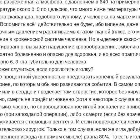
е разреженная атмосфера, с давлением в 640 па примерно 1
ратуре около 0. 5 по цельсию, что много ниже температуры ч
ого скафандра, подобного лунному, у человека на марсе мг
 "Вспомнить всё" действительно не будет, ибо кипение, даже
очным давлением растягиваемых газом тканей (плюс, его 
ние в кровеносной системе человека. Но выделение каких-то
тированно, вызывая нарушение кровообращения, эмболию и
оятно болезненно и опасно для здоровья, и во всех практ
рно 6. 3 кпа губительно для человека.
ожет случиться, если проглотить иголку?
0-процентной уверенностью предсказать конечный результа
риев, по которым обычно развиваются события. В самом оп
е или в сердце и проделает там отверстие, которое без хир
но, смерть не придёт мгновенно (хотя в некоторых случая в
льких часов), но спровоцированное иглой воспаление привед
го (при запоздалой операции), либо к смерти (если без вра
уживается с помощью рентгена. И если повреждается лёгко
тельство хирургов. Только в том случае, если же игла дойд
твенного исхода (в прямом смысле) равна 80%. То есть иголк