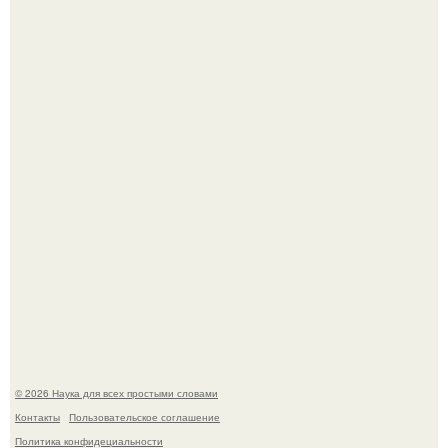
Агент фбр украл $1 млн в крипте, запомнив сид - фразы
из дела, и советовался с Chatgpt, как их потратить.
Пока зрители восхищались эффектной картинкой,
создатели фильма фактически построили одну из самых
точных визуальных моделей чёрной дыры.
© 2026 Наука для всех простыми словами
Контакты
Пользовательское соглашение
Политика конфидециальности