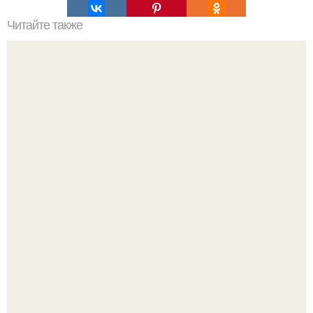
Читайте также
Философия Толстого. Философские идеи в творчестве Л.
Н. Толстого.
Мрачный прогноз о распространении бактериальных