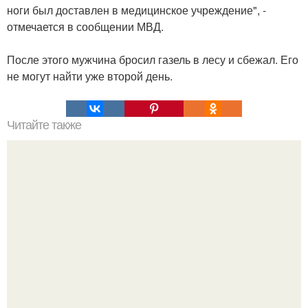
ноги был доставлен в медицинское учреждение", -
отмечается в сообщении МВД.
После этого мужчина бросил газель в лесу и сбежал. Его
не могут найти уже второй день.
Читайте также
Согласно новому исследованию, вейпинг может
привести к уменьшению яичек у мужчин и резкому
падению количества сперматозоидов.