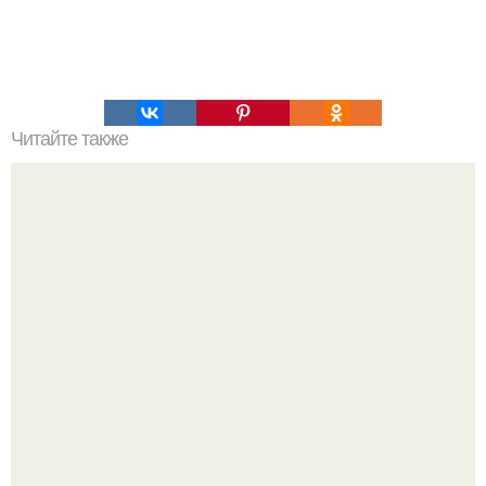
Читайте также
К личным вещам Марии кюри нельзя прикасаться ещё
1500 лет из-за высочайшей радиации.