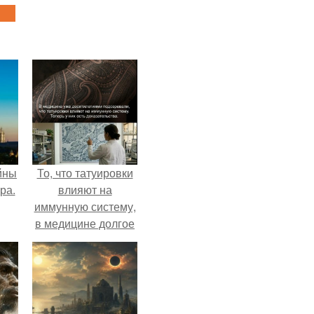
йны
То, что татуировки
ра.
влияют на
иммунную систему,
в медицине долгое
время
рассматривалось
лишь как гипотеза.