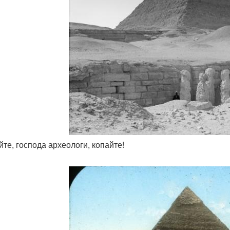
йте, господа археологи, копайте!