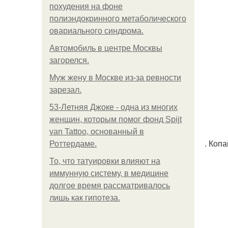
похудения на фоне
полиэндокринного метаболического
овариального синдрома.
Автомобиль в центре Москвы
загорелся.
Mуж жену в Москве из-за ревности
зарезал.
53-Летняя Джоке - одна из многих
женщин, которым помог фонд Spijt
van Tattoo, основанный в
. Копа
Роттердаме.
То, что татуировки влияют на
иммунную систему, в медицине
долгое время рассматривалось
лишь как гипотеза.