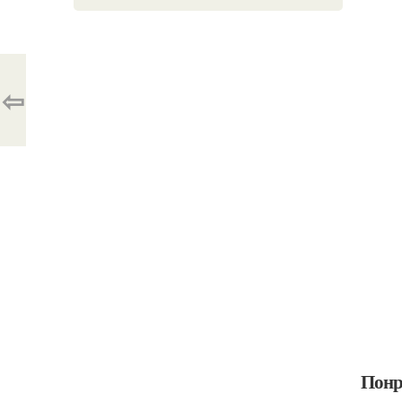
⇦
Понр