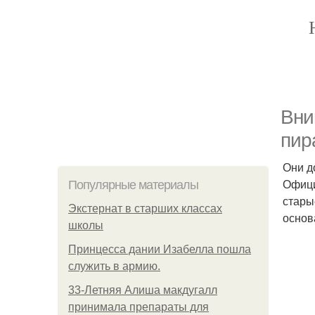
Вни
пир
Они д
Офици
Популярные материалы
стары
Экстернат в старших классах
основ
школы
Принцесса дании Изабелла пошла
служить в армию.
33-Летняя Алиша макдугалл
принимала препараты для