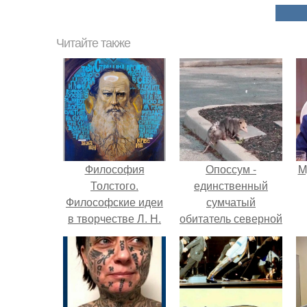
Читайте также
Философия
Опоссум -
M
Толстого.
единственный
Философские идеи
сумчатый
в творчестве Л. Н.
обитатель северной
Толстого.
америки.