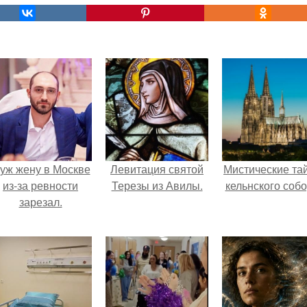
уж жену в Москве
Левитация святой
Мистические та
из-за ревности
Терезы из Авилы.
кельнского собо
зарезал.