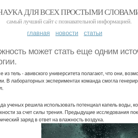
НАУКА ДЛЯ ВСЕХ ПРОСТЫМИ СЛОВАМ
самый лучший сайт c познавательной информацией.
главная
новости
статьи
жность может стать еще одним ист
ргии.
е из тель - авивского университета полагают, что они, во
ии. В лабораторных экспериментах команда смогла генерир
л.
да ученых решила использовать потенциал капель воды, к
хности за счет силы трения. Предыдущие исследования пок
рический заряд в ответ на влажность воздуха.