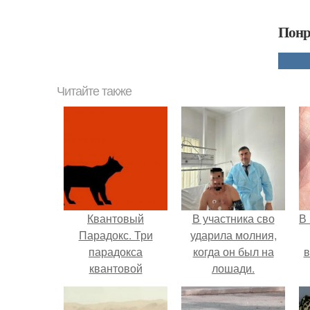
Понр
Читайте также
Квантовый
В участника сво
В
Парадокс. Три
ударила молния,
парадокса
когда он был на
в
квантовой
лошади.
механики.