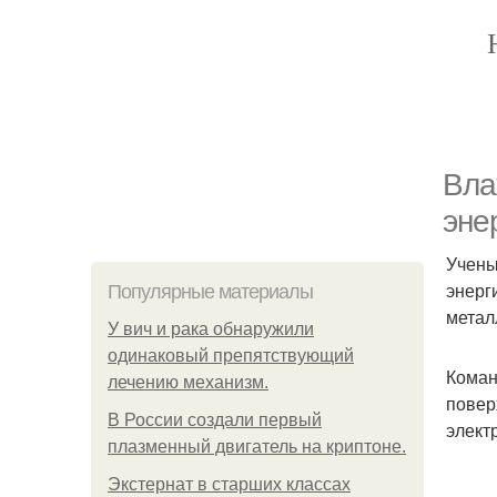
Вла
эне
Учены
энерг
Популярные материалы
метал
У вич и рака обнаружили
одинаковый препятствующий
Коман
лечению механизм.
повер
В России создали первый
элект
плазменный двигатель на криптоне.
Экстернат в старших классах