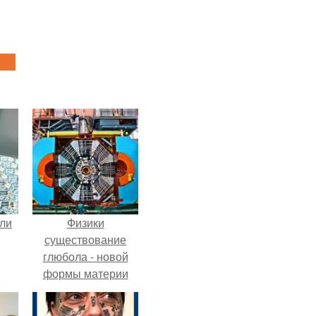
али
Физики
существование
глюбола - новой
формы материи
подтвердили.