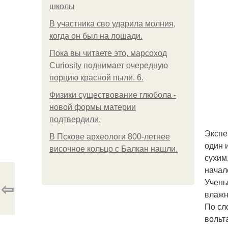
школы
В участника сво ударила молния,
когда он был на лошади.
Пока вы читаете это, марсоход
Curiosity поднимает очередную
порцию красной пыли. 6.
Физики существование глюбола -
новой формы материи
подтвердили.
Экспе
В Пскове археологи 800-летнее
один 
височное кольцо с Балкан нашли.
сухим
начал
Учены
⇦
влажн
По сл
вольт