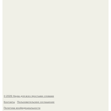
ИИ сделает богаче всех - и особенно тех, кто
зарабатывает меньше всего.
53-Летняя Джоке - одна из многих женщин, которым
помог фонд Spijt van Tattoo, основанный в Роттердаме.
© 2026 Наука для всех простыми словами
Контакты
Пользовательское соглашение
Политика конфидециальности