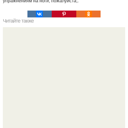
упражнениям на ноги, пожалуйста;.
Читайте также
Индийский аппарат неожиданный элемент в
приполярной зоне луны обнаружил.