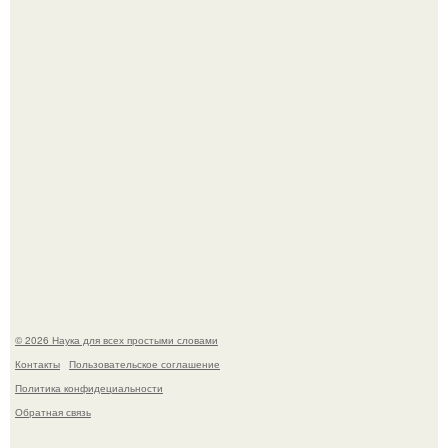
В участника сво ударила молния, когда он был на
лошади.
Эти занятия старение мозга замедлили.
© 2026 Наука для всех простыми словами
Контакты
Пользовательское соглашение
Политика конфидециальности
Обратная связь